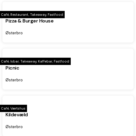
Café, Restaurant, Takeaway, Fastfood
Pizza & Burger House
Østerbro
Café, Isbar, Takeaway, Kaffebar, Fastfood
Picnic
Østerbro
Café, Værtshus
Kildevæld
Østerbro