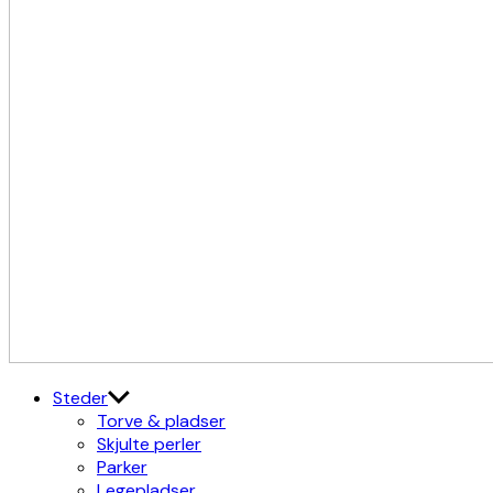
Kulturdistriktet
Østerbro X Nordhavn
Steder
Torve & pladser
Skjulte perler
Parker
Legepladser