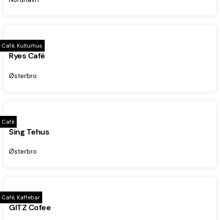
Café, Kulturhus
Ryes Café
Østerbro
Café
Sing Tehus
Østerbro
Café, Kaffebar
GITZ Cofee