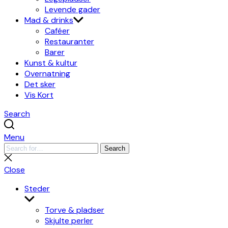
Levende gader
Mad & drinks
Caféer
Restauranter
Barer
Kunst & kultur
Overnatning
Det sker
Vis Kort
Search
Menu
Search
Search
for:
Close
search
Close
Steder
Show
sub
Torve & pladser
menu
Skjulte perler