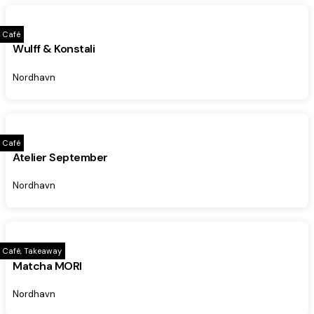
Café
Wulff & Konstali
Nordhavn
Café
Atelier September
Nordhavn
Café, Takeaway
Matcha MORI
Nordhavn