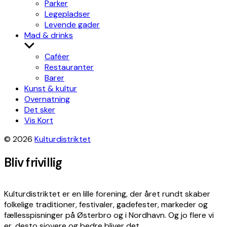
Parker
Legepladser
Levende gader
Mad & drinks
Show
sub
Caféer
menu
Restauranter
Barer
Kunst & kultur
Overnatning
Det sker
Vis Kort
© 2026
Kulturdistriktet
Bliv frivillig
Kulturdistriktet er en lille forening, der året rundt skaber
folkelige traditioner, festivaler, gadefester, markeder og
fællesspisninger på Østerbro og i Nordhavn. Og jo flere vi
er, desto sjovere og bedre bliver det.