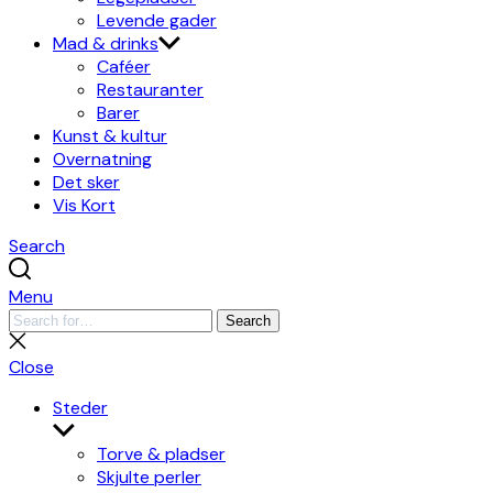
Levende gader
Mad & drinks
Caféer
Restauranter
Barer
Kunst & kultur
Overnatning
Det sker
Vis Kort
Search
Menu
Search
Search
for:
Close
search
Close
Steder
Show
sub
Torve & pladser
menu
Skjulte perler