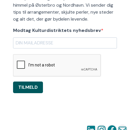
himmel på Østerbro og Nordhavn. Vi sender dig
tips til arrangementer, skjulte perler, nye steder
og alt det, der gør bydelen levende.
Modtag Kulturdistriktets nyhedsbrev
TILMELD
LinkedIn
Instag
Fac
Ma