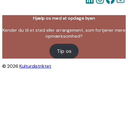
Hjælp os med at opdage byen
Kender du til et sted eller arrangement, som fortjener mere
opmærksomhed?
Tip os
© 2026
Kulturdistriktet
Close this module
Byliv i indbakken?
Få inspiration til gratis oplevelser under
åben himmel på Østerbro og Nordhavn.