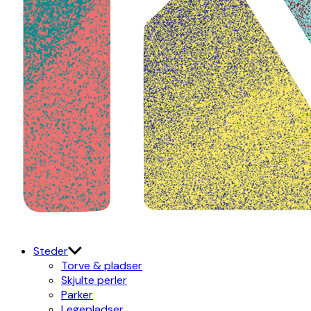
Kulturdistriktet
Østerbro X Nordhavn
Steder
Torve & pladser
Skjulte perler
Parker
Legepladser