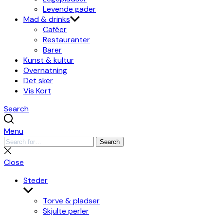
Levende gader
Mad & drinks
Caféer
Restauranter
Barer
Kunst & kultur
Overnatning
Det sker
Vis Kort
Search
Menu
Search
Search
for:
Close
search
Close
Steder
Show
sub
Torve & pladser
menu
Skjulte perler