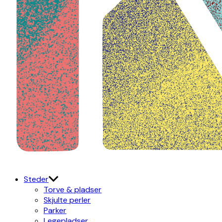
Kulturdistriktet
Østerbro X Nordhavn
Steder
Torve & pladser
Skjulte perler
Parker
Legepladser