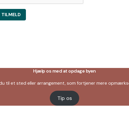
TILMELD
Hjælp os med at opdage byen
du til et sted eller arrangement, som fortjener mere opmær
Tip os