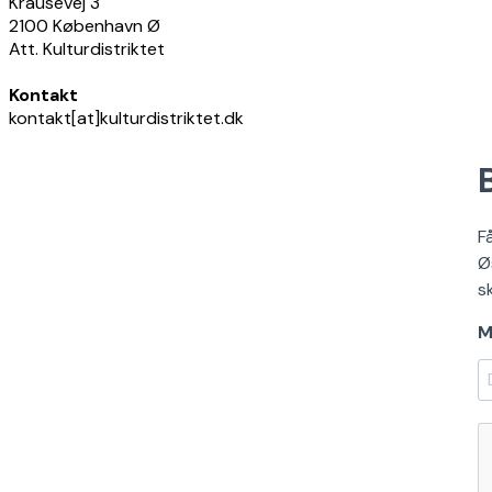
Krausevej 3
2100 København Ø
Att. Kulturdistriktet
Kontakt
kontakt[at]kulturdistriktet.dk
F
Ø
s
M