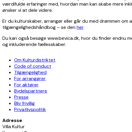
værdifulde erfaringer med, hvordan man kan skabe mere inklu
ønsker vi at dele videre.
Er du kulturskaber, arrangør eller går du med drømmen om at
tilgængelighedshåndbog – se den
her
.
Du kan også besøge www.bevica.dk, hvor du finder endnu mer
og inkluderende fællesskaber.
Om Kulturdistriktet
Code of conduct
Tilgængelighed
For arrangører
For aktører
Bydelspartnere
Presse
Bliv frivillig
Privatlivspolitik
Adresse
Villa Kultur