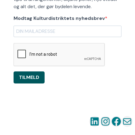
og alt det, der gør bydelen levende.
Modtag Kulturdistriktets nyhedsbrev
TILMELD
LinkedIn
Instag
Fac
Ma