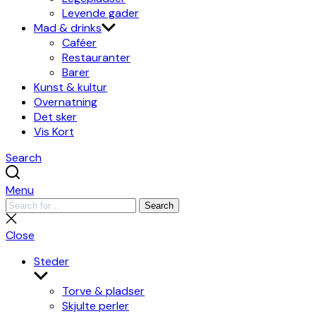
Levende gader
Mad & drinks
Caféer
Restauranter
Barer
Kunst & kultur
Overnatning
Det sker
Vis Kort
Search
Menu
Search
Search
for:
Close
search
Close
Steder
Show
sub
Torve & pladser
menu
Skjulte perler