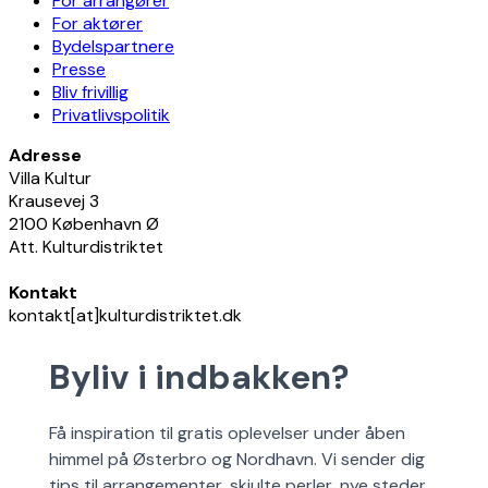
For arrangører
For aktører
Bydelspartnere
Presse
Bliv frivillig
Privatlivspolitik
Adresse
Villa Kultur
Krausevej 3
2100 København Ø
Att. Kulturdistriktet
Kontakt
kontakt[at]kulturdistriktet.dk
Byliv i indbakken?
Få inspiration til gratis oplevelser under åben
himmel på Østerbro og Nordhavn. Vi sender dig
tips til arrangementer, skjulte perler, nye steder