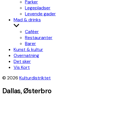
Parker
Legepladser
Levende gader
Mad & drinks
Show
sub
Caféer
menu
Restauranter
Barer
Kunst & kultur
Overnatning
Det sker
Vis Kort
© 2026
Kulturdistriktet
Dallas, Østerbro
Leaflet
|
©
OpenStreetMap
contributors, Tiles style by
Humanitarian
OpenStreetMap Team
hosted by
OpenStreetMap France
×
+
Dallas
Get directions
−