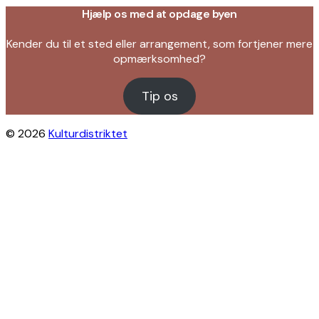
Hjælp os med at opdage byen
Kender du til et sted eller arrangement, som fortjener mere
opmærksomhed?
Tip os
© 2026
Kulturdistriktet
Close this module
Byliv i indbakken?
Få inspiration til gratis oplevelser under
åben himmel på Østerbro og Nordhavn.
Vi sender dig tips til arrangementer,
skjulte perler, nye steder og alt det, der