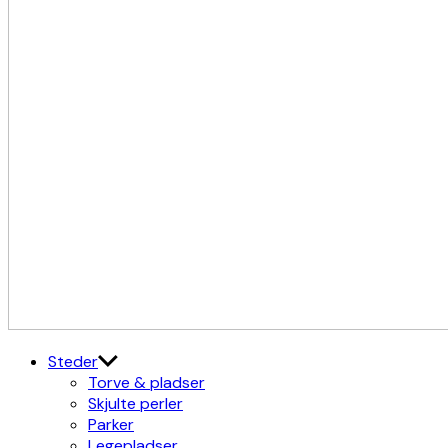
Kulturdistriktet
Østerbro X Nordhavn
Steder
Torve & pladser
Skjulte perler
Parker
Legepladser