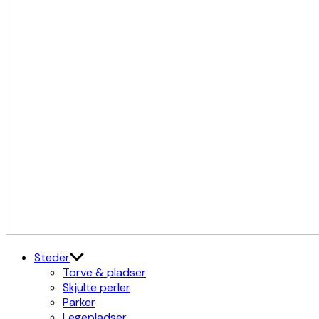
Kulturdistriktet
Østerbro X Nordhavn
Steder
Torve & pladser
Skjulte perler
Parker
Legepladser