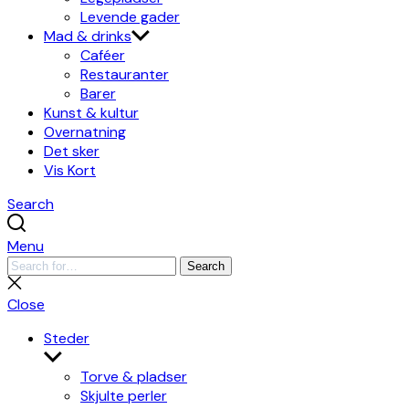
Levende gader
Mad & drinks
Caféer
Restauranter
Barer
Kunst & kultur
Overnatning
Det sker
Vis Kort
Search
Menu
Search
Search
for:
Close
search
Close
Steder
Show
sub
Torve & pladser
menu
Skjulte perler