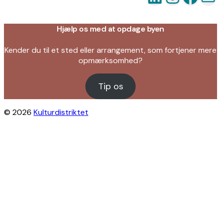
Hjælp os med at opdage byen
Kender du til et sted eller arrangement, som fortjener mere
opmærksomhed?
Tip os
© 2026
Kulturdistriktet
Close this module
Byliv i indbakken?
Få inspiration til gratis oplevelser under
åben himmel på Østerbro og Nordhavn.