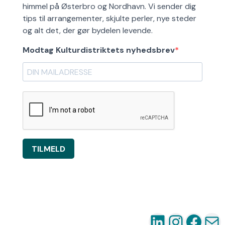
himmel på Østerbro og Nordhavn. Vi sender dig
tips til arrangementer, skjulte perler, nye steder
og alt det, der gør bydelen levende.
Modtag Kulturdistriktets nyhedsbrev
TILMELD
LinkedIn
Instag
Fac
Ma