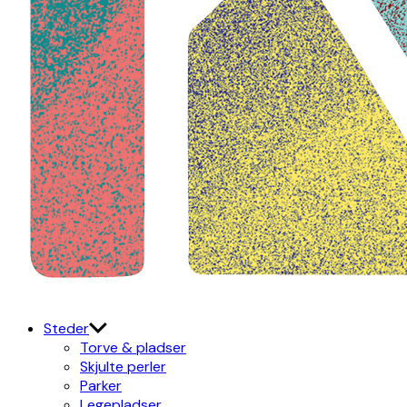
Kulturdistriktet
Østerbro X Nordhavn
Steder
Torve & pladser
Skjulte perler
Parker
Legepladser