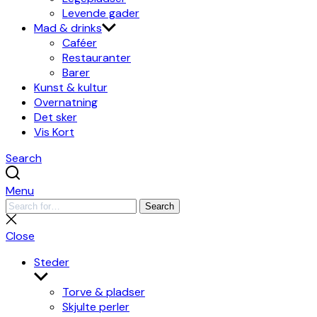
Levende gader
Mad & drinks
Caféer
Restauranter
Barer
Kunst & kultur
Overnatning
Det sker
Vis Kort
Search
Menu
Search
Search
for:
Close
search
Close
Steder
Show
sub
Torve & pladser
menu
Skjulte perler