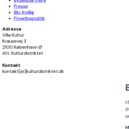
Bydelspartnere
Presse
Bliv frivillig
Privatlivspolitik
Adresse
Villa Kultur
Krausevej 3
2100 København Ø
Att. Kulturdistriktet
Kontakt
kontakt[at]kulturdistriktet.dk
F
Ø
s
M