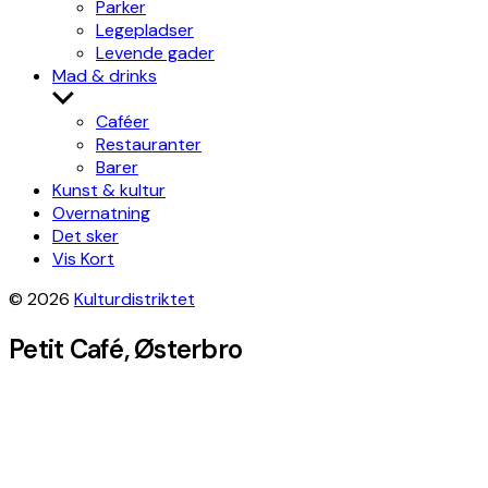
Parker
Legepladser
Levende gader
Mad & drinks
Show
sub
Caféer
menu
Restauranter
Barer
Kunst & kultur
Overnatning
Det sker
Vis Kort
© 2026
Kulturdistriktet
Petit Café, Østerbro
+
−