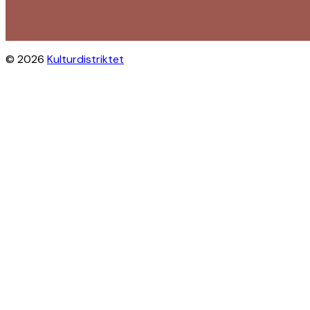
© 2026
Kulturdistriktet
Close this module
Byliv i indbakken?
Få inspiration til gratis oplevelser
under åben himmel på Østerbro og
Nordhavn. Vi sender dig tips til
arrangementer, skjulte perler, nye
steder og alt det, der gør bydelen
levende.
Modtag Kulturdistriktets
nyhedsbrev