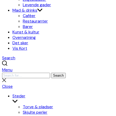
Levende gader
Mad & drinks
Caféer
Restauranter
Barer
Kunst & kultur
Overnatning
Det sker
Vis Kort
Search
Menu
Search
Search
for:
Close
search
Close
Steder
Show
sub
Torve & pladser
menu
Skjulte perler