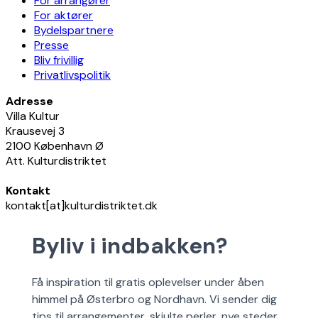
For arrangører
For aktører
Bydelspartnere
Presse
Bliv frivillig
Privatlivspolitik
Adresse
Villa Kultur
Krausevej 3
2100 København Ø
Att. Kulturdistriktet
Kontakt
kontakt[at]kulturdistriktet.dk
Byliv i indbakken?
Få inspiration til gratis oplevelser under åben
himmel på Østerbro og Nordhavn. Vi sender dig
tips til arrangementer, skjulte perler, nye steder