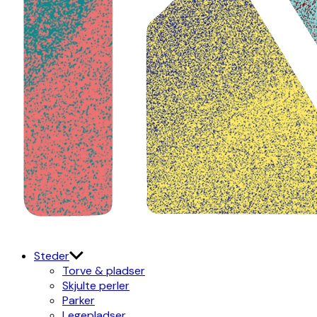
Kulturdistriktet
Østerbro X Nordhavn
Steder
Torve & pladser
Skjulte perler
Parker
Legepladser