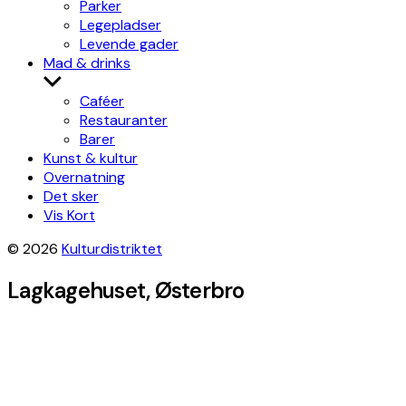
Parker
Legepladser
Levende gader
Mad & drinks
Show
sub
Caféer
menu
Restauranter
Barer
Kunst & kultur
Overnatning
Det sker
Vis Kort
© 2026
Kulturdistriktet
Lagkagehuset, Østerbro
Leaflet
|
©
OpenStreetMap
contributors, Tiles style by
Humanitarian
OpenStreetMap Team
hosted by
OpenStreetMap France
×
+
Lagkagehuset
Get directions
−