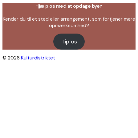
Hjælp os med at opdage byen
Kender du til et sted eller arrangement, som fortjener mere
opmærksomhed?
Tip os
© 2026
Kulturdistriktet
Close this module
Byliv i indbakken?
Få inspiration til gratis oplevelser under
åben himmel på Østerbro og Nordhavn.
Vi sender dig tips til arrangementer,
skjulte perler, nye steder og alt det, der