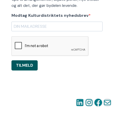
og alt det, der gør bydelen levende.
Modtag Kulturdistriktets nyhedsbrev
TILMELD
LinkedIn
Instag
Fac
Ma