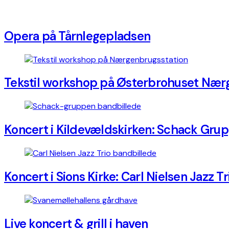
Opera på Tårnlegepladsen
Tekstil workshop på Østerbrohuset Nær
Koncert i Kildevældskirken: Schack Gru
Koncert i Sions Kirke: Carl Nielsen Jazz Tr
Live koncert & grill i haven