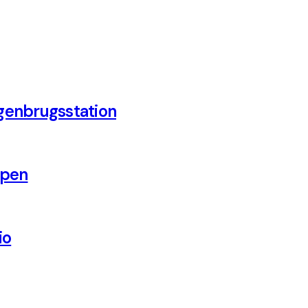
genbrugsstation
ppen
io