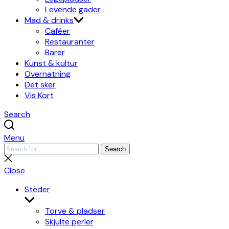
Levende gader
Mad & drinks
Caféer
Restauranter
Barer
Kunst & kultur
Overnatning
Det sker
Vis Kort
Search
Menu
Search
Search
for:
Close
search
Close
Steder
Show
sub
Torve & pladser
menu
Skjulte perler