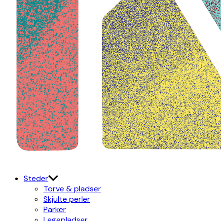
Kulturdistriktet
Østerbro X Nordhavn
Steder
Torve & pladser
Skjulte perler
Parker
Legepladser