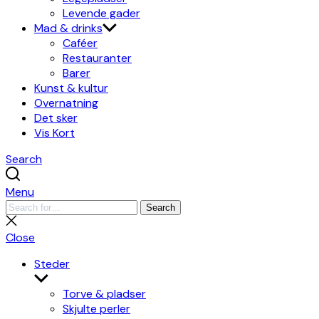
Levende gader
Mad & drinks
Caféer
Restauranter
Barer
Kunst & kultur
Overnatning
Det sker
Vis Kort
Search
Menu
Search
Search
for:
Close
search
Close
Steder
Show
sub
Torve & pladser
menu
Skjulte perler