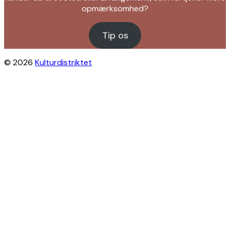
opmærksomhed?
Tip os
© 2026
Kulturdistriktet
Close this module
Byliv i indbakken?
Få inspiration til gratis oplevelser under
åben himmel på Østerbro og Nordhavn.
Vi sender dig tips til arrangementer,
skjulte perler, nye steder og alt det, der
gør bydelen levende.
Modtag Kulturdistriktets nyhedsbrev