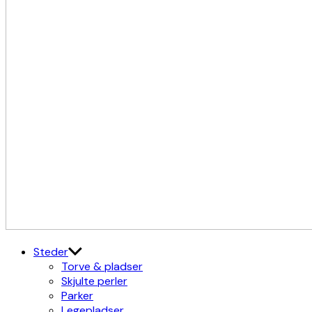
Kulturdistriktet
Østerbro X Nordhavn
Steder
Torve & pladser
Skjulte perler
Parker
Legepladser