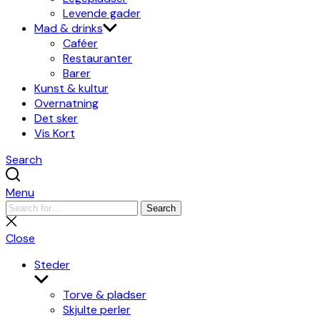
Levende gader
Mad & drinks
Caféer
Restauranter
Barer
Kunst & kultur
Overnatning
Det sker
Vis Kort
Search
Menu
Search
Search
for:
Close
search
Close
Steder
Show
sub
Torve & pladser
menu
Skjulte perler