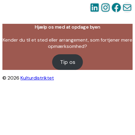
LinkedIn
Instag
Fac
Ma
Hjælp os med at opdage byen
Kender du til et sted eller arrangement, som fortjener mere
opmærksomhed?
Tip os
© 2026
Kulturdistriktet
Close this module
Byliv i indbakken?
Få inspiration til gratis oplevelser under