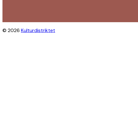
© 2026
Kulturdistriktet
Close this module
Byliv i indbakken?
Få inspiration til gratis oplevelser
under åben himmel på Østerbro og
Nordhavn. Vi sender dig tips til
arrangementer, skjulte perler, nye
steder og alt det, der gør bydelen
levende.
Modtag Kulturdistriktets
nyhedsbrev