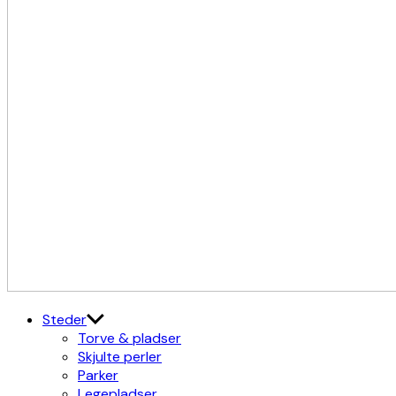
Kulturdistriktet
Østerbro X Nordhavn
Steder
Torve & pladser
Skjulte perler
Parker
Legepladser