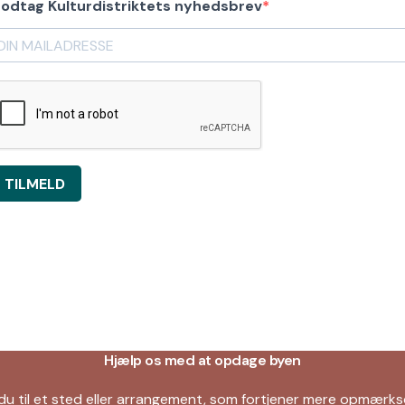
odtag Kulturdistriktets nyhedsbrev
TILMELD
Hjælp os med at opdage byen
du til et sted eller arrangement, som fortjener mere opmær