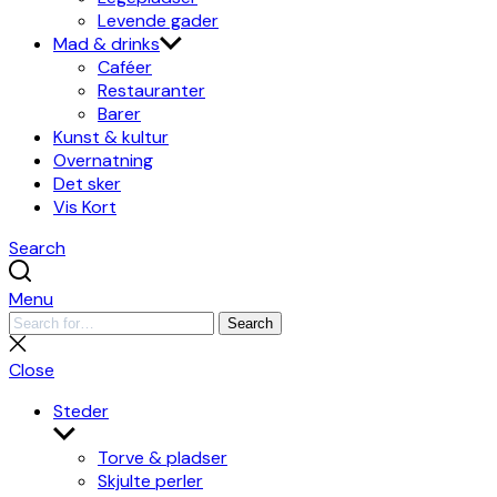
Levende gader
Mad & drinks
Caféer
Restauranter
Barer
Kunst & kultur
Overnatning
Det sker
Vis Kort
Search
Menu
Search
Search
for:
Close
search
Close
Steder
Show
sub
Torve & pladser
menu
Skjulte perler