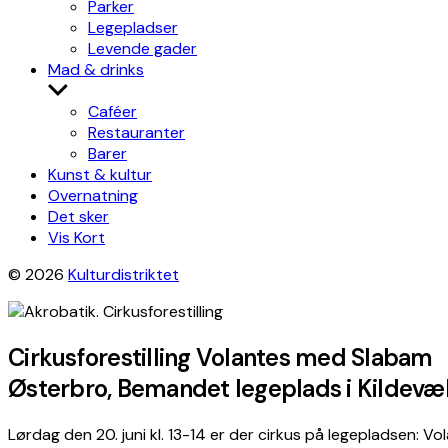
Parker
Legepladser
Levende gader
Mad & drinks
Show
sub
Caféer
menu
Restauranter
Barer
Kunst & kultur
Overnatning
Det sker
Vis Kort
© 2026
Kulturdistriktet
Cirkusforestilling Volantes med Slabam
Østerbro, Bemandet legeplads i Kildev
Lørdag den 20. juni kl. 13-14 er der cirkus på legepladsen: