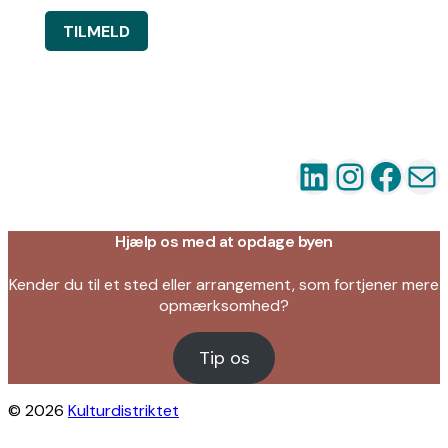
TILMELD
LinkedIn
Instag
Fac
Ma
Hjælp os med at opdage byen
Kender du til et sted eller arrangement, som fortjener mere
opmærksomhed?
Tip os
© 2026
Kulturdistriktet