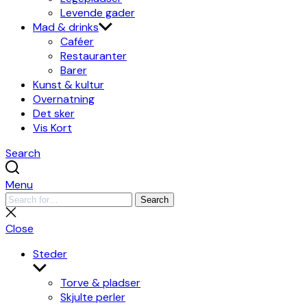
Levende gader
Mad & drinks
Caféer
Restauranter
Barer
Kunst & kultur
Overnatning
Det sker
Vis Kort
Search
Menu
Search
Search
for:
Close
search
Close
Steder
Show
sub
Torve & pladser
menu
Skjulte perler