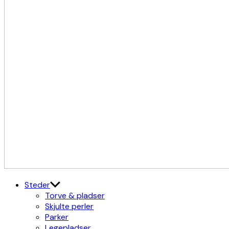
Kulturdistriktet
Østerbro X Nordhavn
Steder
Torve & pladser
Skjulte perler
Parker
Legepladser