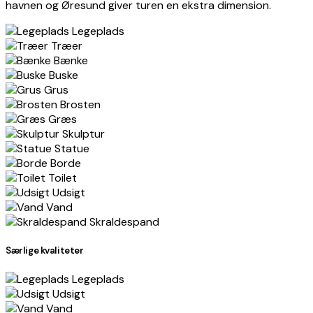
havnen og Øresund giver turen en ekstra dimension.
Legeplads
Træer
Bænke
Buske
Grus
Brosten
Græs
Skulptur
Statue
Borde
Toilet
Udsigt
Vand
Skraldespand
Særlige kvaliteter
Legeplads
Udsigt
Vand