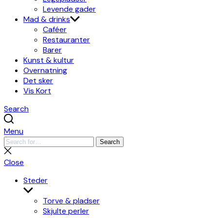
Levende gader
Mad & drinks
Caféer
Restauranter
Barer
Kunst & kultur
Overnatning
Det sker
Vis Kort
Search
Menu
Search
Search
for:
Close
search
Close
Steder
Show
sub
Torve & pladser
menu
Skjulte perler