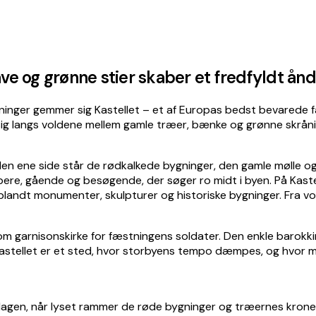
ave og grønne stier skaber et fredfyldt å
ninger gemmer sig Kastellet – et af Europas bedst bevarede
 sig langs voldene mellem gamle træer, bænke og grønne skrån
å den ene side står de rødkalkede bygninger, den gamle mølle
ere, gående og besøgende, der søger ro midt i byen. På Kastel
landt monumenter, skulpturer og historiske bygninger. Fra vo
4 som garnisonskirke for fæstningens soldater. Den enkle baro
 Kastellet er et sted, hvor storbyens tempo dæmpes, og hvor m
å dagen, når lyset rammer de røde bygninger og træernes krone