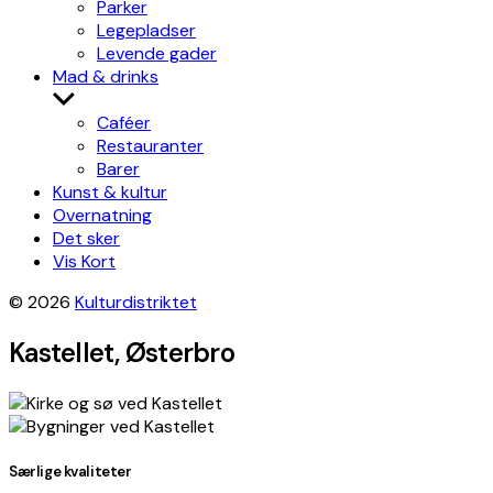
Parker
Legepladser
Levende gader
Mad & drinks
Show
sub
Caféer
menu
Restauranter
Barer
Kunst & kultur
Overnatning
Det sker
Vis Kort
© 2026
Kulturdistriktet
Kastellet, Østerbro
+
Særlige kvaliteter