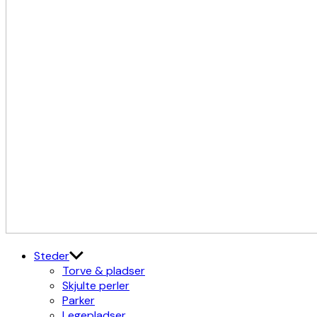
Kulturdistriktet
Østerbro X Nordhavn
Steder
Torve & pladser
Skjulte perler
Parker
Legepladser