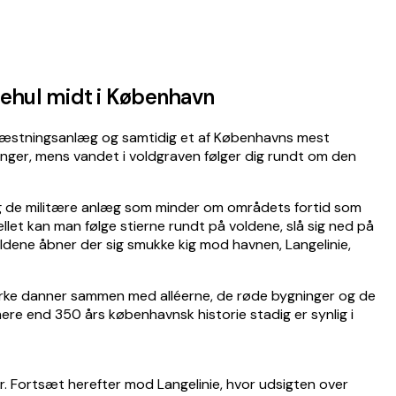
ndehul midt i København
 fæstningsanlæg og samtidig et af Københavns mest
inger, mens vandet i voldgraven følger dig rundt om den
 og de militære anlæg som minder om områdets fortid som
let kan man følge stierne rundt på voldene, slå sig ned på
ldene åbner der sig smukke kig mod havnen, Langelinie,
kkirke danner sammen med alléerne, de røde bygninger og de
ere end 350 års københavnsk historie stadig er synlig i
r. Fortsæt herefter mod Langelinie, hvor udsigten over