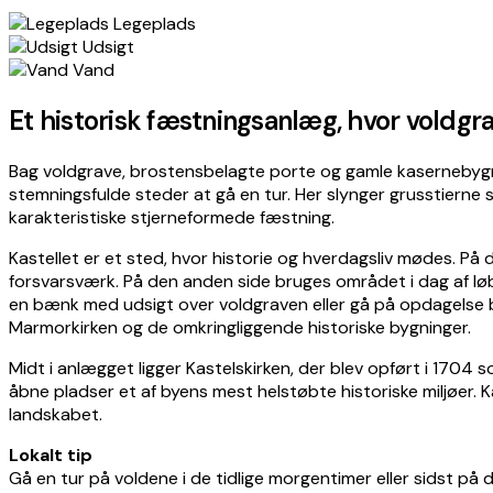
−
Legeplads
Udsigt
Vand
Et historisk fæstningsanlæg, hvor voldgr
Bag voldgrave, brostensbelagte porte og gamle kasernebyg
stemningsfulde steder at gå en tur. Her slynger grusstierne
karakteristiske stjerneformede fæstning.
Kastellet er et sted, hvor historie og hverdagsliv mødes. P
forsvarsværk. På den anden side bruges området i dag af løb
en bænk med udsigt over voldgraven eller gå på opdagelse b
Marmorkirken og de omkringliggende historiske bygninger.
Midt i anlægget ligger Kastelskirken, der blev opført i 170
åbne pladser et af byens mest helstøbte historiske miljøer.
landskabet.
Lokalt tip
Gå en tur på voldene i de tidlige morgentimer eller sidst p