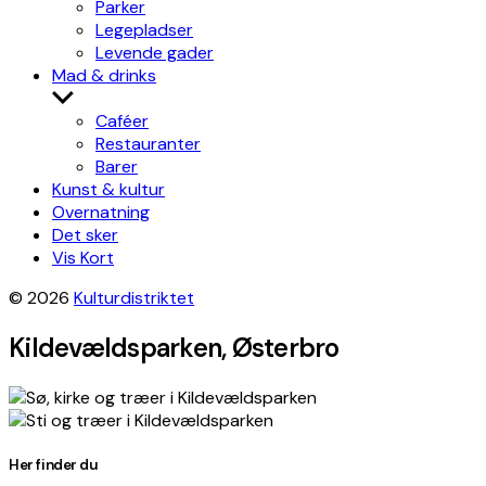
Parker
Legepladser
Levende gader
Mad & drinks
Show
sub
Caféer
menu
Restauranter
Barer
Kunst & kultur
Overnatning
Det sker
Vis Kort
© 2026
Kulturdistriktet
Kildevældsparken, Østerbro
Leaflet
|
©
OpenStreetMap
contributors, Tiles style by
Humanitarian
OpenStreetMap Team
hosted by
OpenStreetMap France
×
+
Kildevældsparken
Her finder du
Get directions