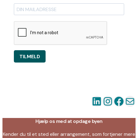
TILMELD
LinkedIn
Instag
Fac
Ma
Hjælp os med at opdage byen
Kender du til et sted eller arrangement, som fortjener mere