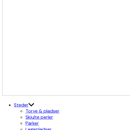
Kulturdistriktet
Østerbro X Nordhavn
Steder
Torve & pladser
Skjulte perler
Parker
Legepladser