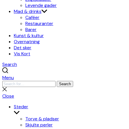
Levende gader
Mad & drinks
Caféer
Restauranter
Barer
Kunst & kultur
Overnatning
Det sker
Vis Kort
Search
Menu
Search
Search
for:
Close
search
Close
Steder
Show
sub
Torve & pladser
menu
Skjulte perler