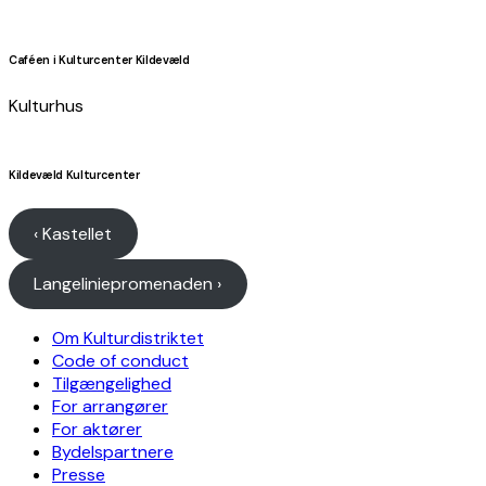
Caféen i Kulturcenter Kildevæld
Kulturhus
Kildevæld Kulturcenter
‹ Kastellet
Langeliniepromenaden ›
Om Kulturdistriktet
Code of conduct
Tilgængelighed
For arrangører
For aktører
Bydelspartnere
Presse