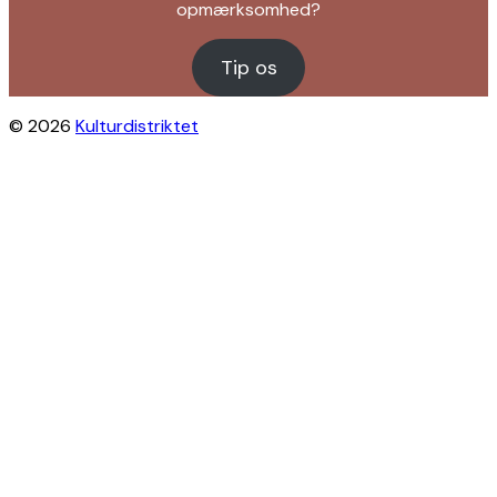
opmærksomhed?
Tip os
© 2026
Kulturdistriktet
Close this module
Byliv i indbakken?
Få inspiration til gratis oplevelser under
åben himmel på Østerbro og Nordhavn.
Vi sender dig tips til arrangementer,
skjulte perler, nye steder og alt det, der
gør bydelen levende.
Modtag Kulturdistriktets nyhedsbrev