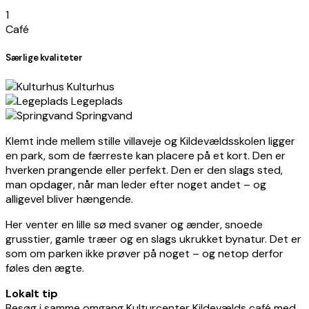
−
1
Café
Særlige kvaliteter
Kulturhus
Legeplads
Springvand
Klemt inde mellem stille villaveje og Kildevældsskolen ligger
en park, som de færreste kan placere på et kort. Den er
hverken prangende eller perfekt. Den er den slags sted,
man opdager, når man leder efter noget andet – og
alligevel bliver hængende.
Her venter en lille sø med svaner og ænder, snoede
grusstier, gamle træer og en slags ukrukket bynatur. Det er
som om parken ikke prøver på noget – og netop derfor
føles den ægte.
Lokalt tip
Besøg i samme omgang Kulturcenter Kildevælds café med