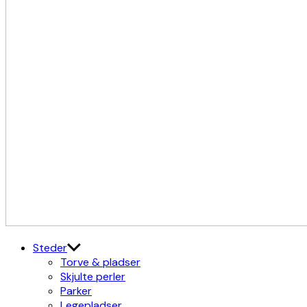
Kulturdistriktet
Østerbro X Nordhavn
Steder
Torve & pladser
Skjulte perler
Parker
Legepladser