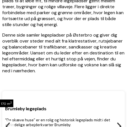
plads til at løbe frit, til mindre legepladser gemt mellem
træer, bygninger og rolige villaveje. Flere ligger i direkte
forbindelse med parker og grønne områder, hvor legen kan
fortsætte ud på græsset, og hvor der er plads til både
stille stunder og høj energi.
Denne side samler legepladser på Østerbro og giver dig
overblik over steder med alt fra klatrestativer, rutsjebaner
og balancebaner til trafikbaner, sandkasser og kreative
legeområder. Uanset om du leder efter en destination til en
hel eftermiddag eller et hurtigt stop på vejen, finder du
legepladser, hvor børn kan udforske og voksne kan slå sig
ned i nærheden.
2
170 m
Brumleby legeplads
“De skæve huse” er en rolig og historisk legeplads midt i det
oprindelige arbejderkvarter Brumleby.