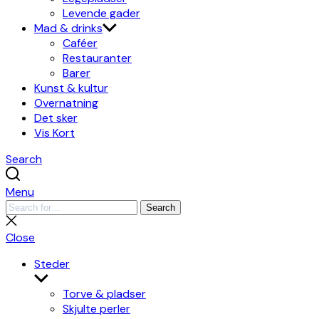
Levende gader
Mad & drinks
Caféer
Restauranter
Barer
Kunst & kultur
Overnatning
Det sker
Vis Kort
Search
Menu
Search
Search
for:
Close
search
Close
Steder
Show
sub
Torve & pladser
menu
Skjulte perler