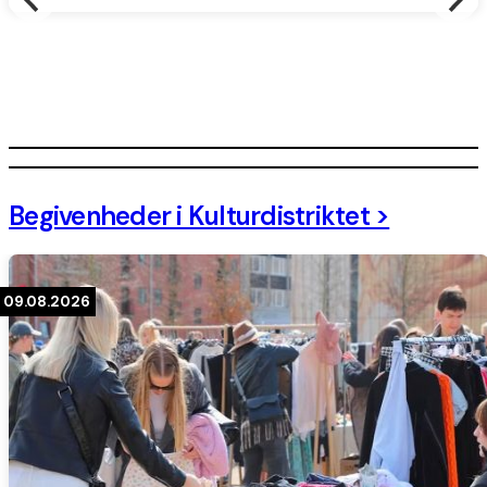
Leaflet
|
©
OpenStreetMap
contributors, Tiles style by
Humanitarian
OpenStreetMap Team
hosted by
OpenStreetMap France
+
Begivenheder i Kulturdistriktet >
−
09.08.2026