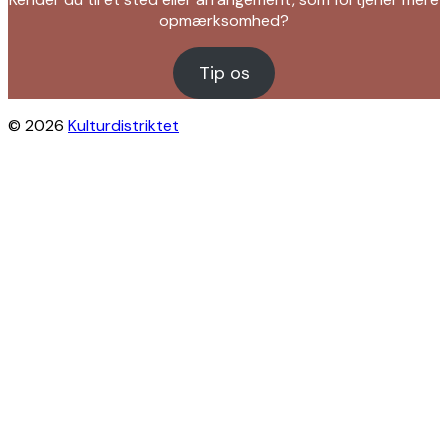
opmærksomhed?
Tip os
© 2026
Kulturdistriktet
Close this module
Byliv i indbakken?
Få inspiration til gratis oplevelser under
åben himmel på Østerbro og Nordhavn.
Vi sender dig tips til arrangementer,
skjulte perler, nye steder og alt det, der
gør bydelen levende.
Modtag Kulturdistriktets nyhedsbrev