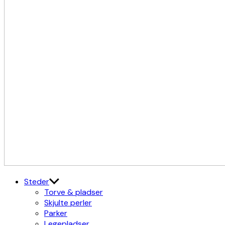
Kulturdistriktet
Østerbro X Nordhavn
Steder
Torve & pladser
Skjulte perler
Parker
Legepladser