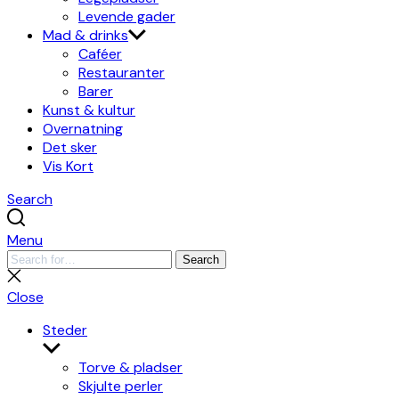
Levende gader
Mad & drinks
Caféer
Restauranter
Barer
Kunst & kultur
Overnatning
Det sker
Vis Kort
Search
Menu
Search
Search
for:
Close
search
Close
Steder
Show
sub
Torve & pladser
menu
Skjulte perler