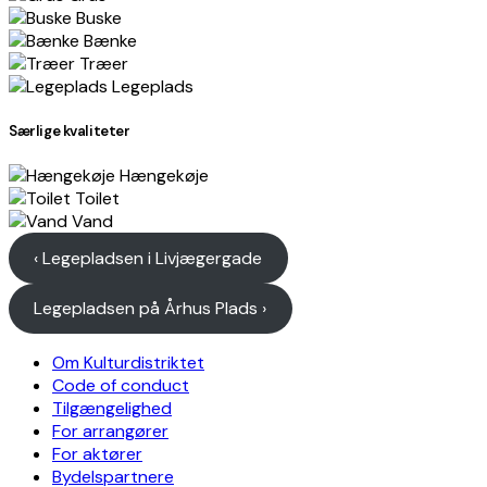
Buske
Bænke
Træer
Legeplads
Særlige kvaliteter
Hængekøje
Toilet
Vand
‹ Legepladsen i Livjægergade
Legepladsen på Århus Plads ›
Om Kulturdistriktet
Code of conduct
Tilgængelighed
For arrangører
For aktører
Bydelspartnere