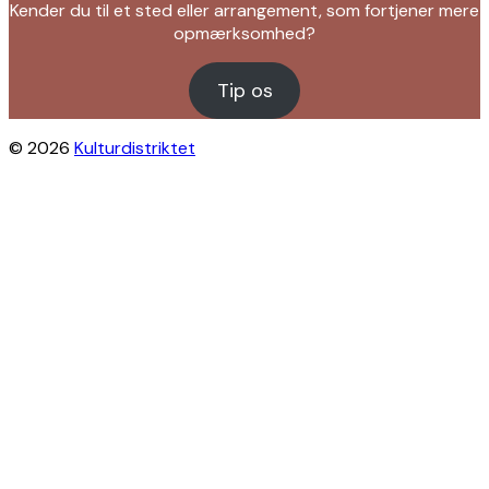
Kender du til et sted eller arrangement, som fortjener mere
opmærksomhed?
Tip os
© 2026
Kulturdistriktet
Close this module
Byliv i indbakken?
Få inspiration til gratis oplevelser under
åben himmel på Østerbro og Nordhavn.
Vi sender dig tips til arrangementer,
skjulte perler, nye steder og alt det, der
gør bydelen levende.
Modtag Kulturdistriktets nyhedsbrev