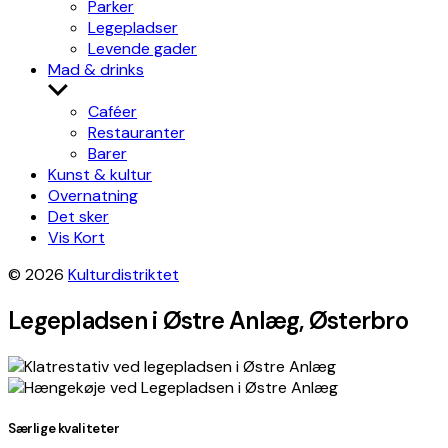
Parker
Legepladser
Levende gader
Mad & drinks
Show
sub
Caféer
menu
Restauranter
Barer
Kunst & kultur
Overnatning
Det sker
Vis Kort
© 2026
Kulturdistriktet
Legepladsen i Østre Anlæg, Østerbro
Leaflet
|
©
OpenStreetMap
contributors, Tiles style by
Humanitarian
OpenStreetMap Team
hosted by
OpenStreetMap France
×
+
Legepladsen i Østre Anlæg
Særlige kvaliteter
Get directions