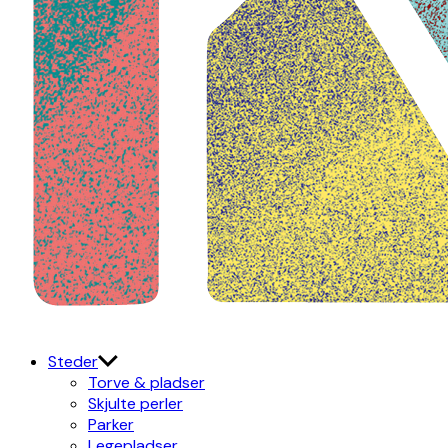
Kulturdistriktet
Østerbro X Nordhavn
Steder
Torve & pladser
Skjulte perler
Parker
Legepladser