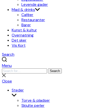
Levende gader
Mad & drinks
Caféer
Restauranter
Barer
Kunst & kultur
Overnatning
Det sker
Vis Kort
Search
Menu
Search
Search
for:
Close
search
Close
Steder
Show
sub
Torve & pladser
menu
Skjulte perler