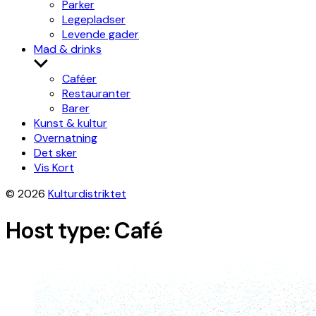
Parker
Legepladser
Levende gader
Mad & drinks
Show
sub
Caféer
menu
Restauranter
Barer
Kunst & kultur
Overnatning
Det sker
Vis Kort
© 2026
Kulturdistriktet
Host type:
Café