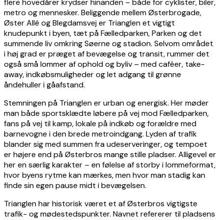
flere hovedårer krydser hinanden – både for cyklister, biler,
metro og mennesker. Beliggende mellem Østerbrogade,
Øster Allé og Blegdamsvej er Trianglen et vigtigt
knudepunkt i byen, tæt på Fælledparken, Parken og det
summende liv omkring Søerne og stadion. Selvom området
i høj grad er præget af bevægelse og transit, rummer det
også små lommer af ophold og byliv – med caféer, take-
away, indkøbsmuligheder og let adgang til grønne
åndehuller i gåafstand.
Stemningen på Trianglen er urban og energisk. Her møder
man både sportsklædte løbere på vej mod Fælledparken,
fans på vej til kamp, lokale på indkøb og forældre med
barnevogne i den brede metroindgang. Lyden af trafik
blander sig med summen fra udeserveringer, og tempoet
er højere end på Østerbros mange stille pladser. Alligevel er
her en særlig karakter – en følelse af storby i lommeformat,
hvor byens rytme kan mærkes, men hvor man stadig kan
finde sin egen pause midt i bevægelsen.
Trianglen har historisk været et af Østerbros vigtigste
trafik- og mødestedspunkter. Navnet refererer til pladsens