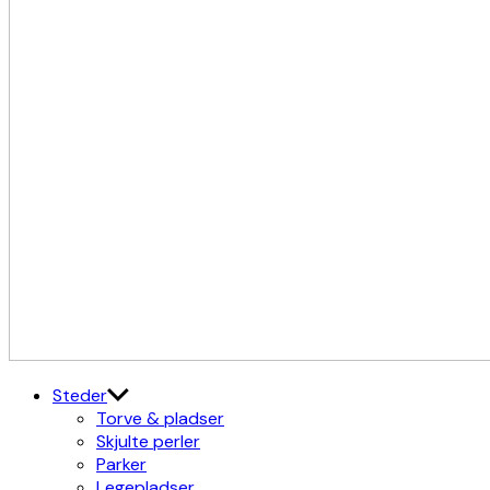
Kulturdistriktet
Østerbro X Nordhavn
Steder
Torve & pladser
Skjulte perler
Parker
Legepladser