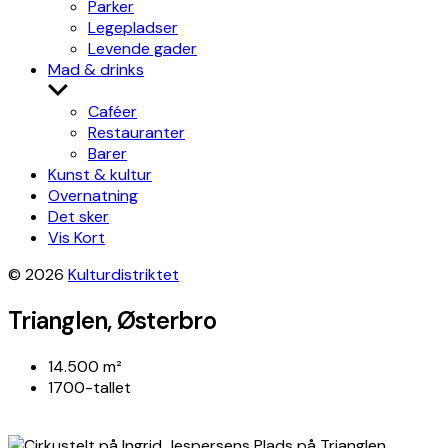
Parker
Legepladser
Levende gader
Mad & drinks
Show
sub
Caféer
menu
Restauranter
Barer
Kunst & kultur
Overnatning
Det sker
Vis Kort
© 2026
Kulturdistriktet
Trianglen, Østerbro
14.500 m²
1700-tallet
Leaflet
|
©
OpenStreetMap
contributors, Tiles style by
Humanitarian
OpenStreetMap Team
hosted by
OpenStreetMap France