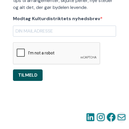
tips til arrangementer, skjulte perler, nye steder
og alt det, der gør bydelen levende.
Modtag Kulturdistriktets nyhedsbrev
TILMELD
LinkedIn
Instag
Fac
Ma