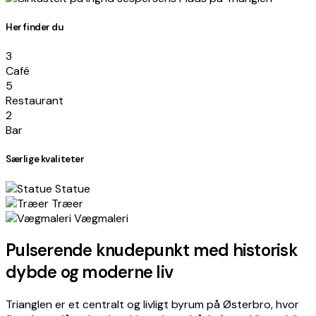
×
+
Trianglen
Her finder du
Get directions
−
3
Café
5
Restaurant
2
Bar
Særlige kvaliteter
Statue
Træer
Vægmaleri
Pulserende knudepunkt med historisk
dybde og moderne liv
Trianglen er et centralt og livligt byrum på Østerbro, hvor