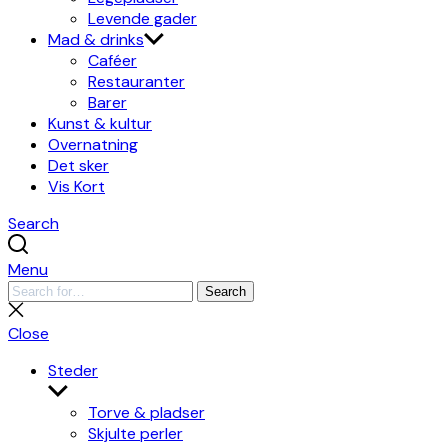
Levende gader
Mad & drinks
Caféer
Restauranter
Barer
Kunst & kultur
Overnatning
Det sker
Vis Kort
Search
Menu
Search
Search
for:
Close
search
Close
Steder
Show
sub
Torve & pladser
menu
Skjulte perler