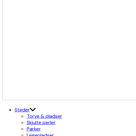
Kulturdistriktet
Østerbro X Nordhavn
Steder
Torve & pladser
Skjulte perler
Parker
Legepladser