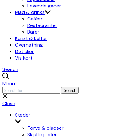
Levende gader
Mad & drinks
Caféer
Restauranter
Barer
Kunst & kultur
Overnatning
Det sker
Vis Kort
Search
Menu
Search
Search
for:
Close
search
Close
Steder
Show
sub
Torve & pladser
menu
Skjulte perler