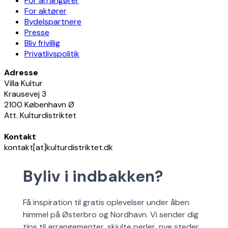
For arrangører
For aktører
Bydelspartnere
Presse
Bliv frivillig
Privatlivspolitik
Adresse
Villa Kultur
Krausevej 3
2100 København Ø
Att. Kulturdistriktet
Kontakt
kontakt[at]kulturdistriktet.dk
Byliv i indbakken?
Få inspiration til gratis oplevelser under åben
himmel på Østerbro og Nordhavn. Vi sender dig
tips til arrangementer, skjulte perler, nye steder