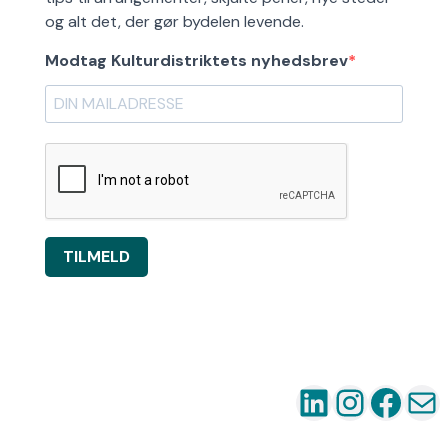
og alt det, der gør bydelen levende.
Modtag Kulturdistriktets nyhedsbrev
TILMELD
LinkedIn
Instag
Fac
Ma