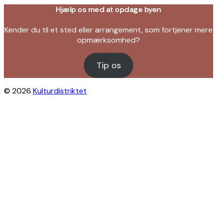
Hjælp os med at opdage byen
Kender du til et sted eller arrangement, som fortjener mere
opmærksomhed?
Tip os
© 2026
Kulturdistriktet
Close this module
Byliv i indbakken?
Få inspiration til gratis oplevelser under
åben himmel på Østerbro og Nordhavn.
Vi sender dig tips til arrangementer,
skjulte perler, nye steder og alt det, der