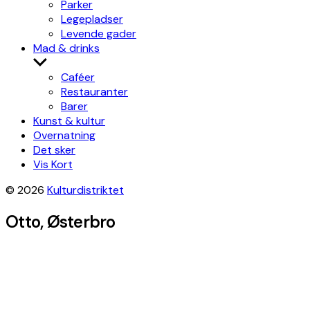
Parker
Legepladser
Levende gader
Mad & drinks
Show
sub
Caféer
menu
Restauranter
Barer
Kunst & kultur
Overnatning
Det sker
Vis Kort
© 2026
Kulturdistriktet
Otto, Østerbro
Leaflet
|
©
OpenStreetMap
contributors, Tiles style by
Humanitarian
OpenStreetMap Team
hosted by
OpenStreetMap France
×
+
Otto
Get directions
−