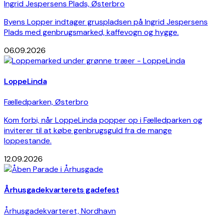
Ingrid Jespersens Plads, Østerbro
Byens Lopper indtager gruspladsen på Ingrid Jespersens
Plads med genbrugsmarked, kaffevogn og hygge.
06.09.2026
LoppeLinda
Fælledparken, Østerbro
Kom forbi, når LoppeLinda popper op i Fælledparken og
inviterer til at købe genbrugsguld fra de mange
loppestande.
12.09.2026
Århusgadekvarterets gadefest
Århusgadekvarteret, Nordhavn