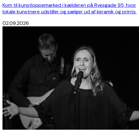
Kom til kunstloppemarked i kælderen på Ryesgade 95, hvor
lokale kunstnere udstiller og sælger ud af keramik og prints.
02.09.2026