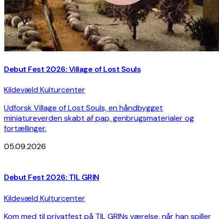
Debut Fest 2026: Village of Lost Souls
Kildevæld Kulturcenter
Udforsk Village of Lost Souls, en håndbygget
miniatureverden skabt af pap, genbrugsmaterialer og
fortællinger.
05.09.2026
Debut Fest 2026: TIL GRIN
Kildevæld Kulturcenter
Kom med til privatfest på TIL GRINs værelse, når han spiller