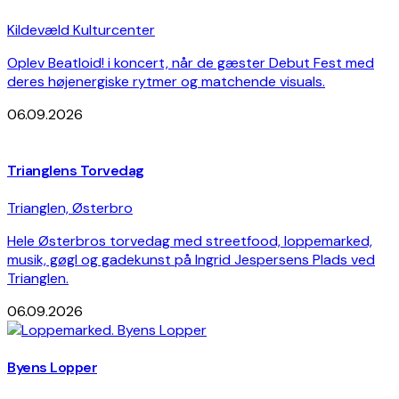
Kildevæld Kulturcenter
Oplev Beatloid! i koncert, når de gæster Debut Fest med
deres højenergiske rytmer og matchende visuals.
06.09.2026
Trianglens Torvedag
Trianglen, Østerbro
Hele Østerbros torvedag med streetfood, loppemarked,
musik, gøgl og gadekunst på Ingrid Jespersens Plads ved
Trianglen.
06.09.2026
Byens Lopper