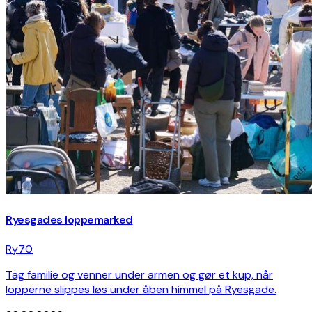
Ryesgades loppemarked
Ry70
Tag familie og venner under armen og gør et kup, når
lopperne slippes løs under åben himmel på Ryesgade.