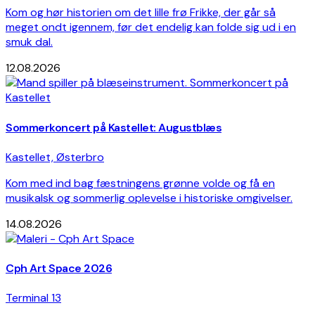
Kom og hør historien om det lille frø Frikke, der går så
meget ondt igennem, før det endelig kan folde sig ud i en
smuk dal.
12.08.2026
Sommerkoncert på Kastellet: Augustblæs
Kastellet, Østerbro
Kom med ind bag fæstningens grønne volde og få en
musikalsk og sommerlig oplevelse i historiske omgivelser.
14.08.2026
Cph Art Space 2026
Terminal 13