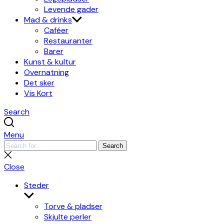
Levende gader
Mad & drinks
Caféer
Restauranter
Barer
Kunst & kultur
Overnatning
Det sker
Vis Kort
Search
Menu
Search
Search
for:
Close
search
Close
Steder
Show
sub
Torve & pladser
menu
Skjulte perler