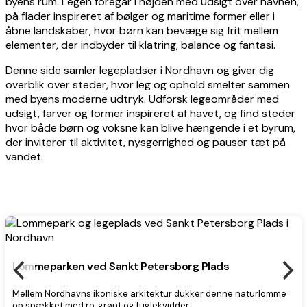
byens rum. Legen foregår i højden med udsigt over havnen,
på flader inspireret af bølger og maritime former eller i
åbne landskaber, hvor børn kan bevæge sig frit mellem
elementer, der indbyder til klatring, balance og fantasi.
Denne side samler legepladser i Nordhavn og giver dig
overblik over steder, hvor leg og ophold smelter sammen
med byens moderne udtryk. Udforsk legeområder med
udsigt, farver og former inspireret af havet, og find steder
hvor både børn og voksne kan blive hængende i et byrum,
der inviterer til aktivitet, nysgerrighed og pauser tæt på
vandet.
Lommeparken ved Sankt Petersborg Plads
Mellem Nordhavns ikoniske arkitektur dukker denne naturlomme
op spækket med ro, grønt og fuglekvidder.