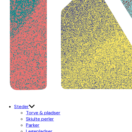
Kulturdistriktet
Østerbro X Nordhavn
Steder
Torve & pladser
Skjulte perler
Parker
Legepladser