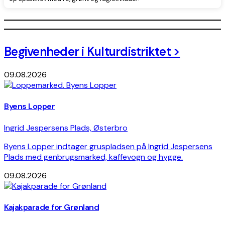
Leaflet
|
©
OpenStreetMap
contributors, Tiles style by
Humanitarian
OpenStreetMap Team
hosted by
OpenStreetMap France
3
+
Begivenheder i Kulturdistriktet >
−
09.08.2026
Byens Lopper
Ingrid Jespersens Plads, Østerbro
Byens Lopper indtager gruspladsen på Ingrid Jespersens
Plads med genbrugsmarked, kaffevogn og hygge.
09.08.2026
Kajakparade for Grønland