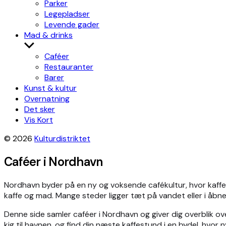
Parker
Legepladser
Levende gader
Mad & drinks
Show
sub
Caféer
menu
Restauranter
Barer
Kunst & kultur
Overnatning
Det sker
Vis Kort
© 2026
Kulturdistriktet
Caféer i Nordhavn
Nordhavn byder på en ny og voksende cafékultur, hvor kaffe, 
kaffe og mad. Mange steder ligger tæt på vandet eller i åbne b
Denne side samler caféer i Nordhavn og giver dig overblik ov
kig til havnen, og find din næste kaffestund i en bydel, hvor