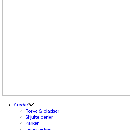
Kulturdistriktet
Østerbro X Nordhavn
Steder
Torve & pladser
Skjulte perler
Parker
Legepladser