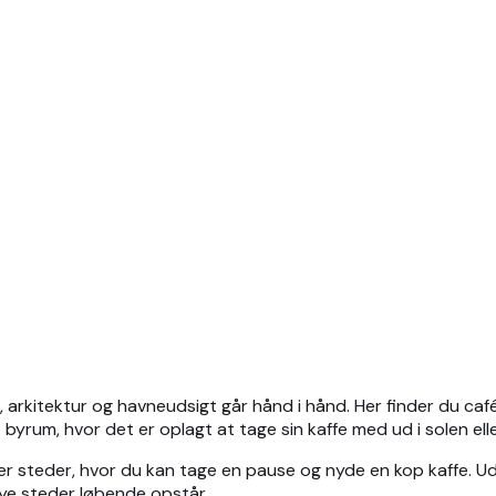
arkitektur og havneudsigt går hånd i hånd. Her finder du café
yrum, hvor det er oplagt at tage sin kaffe med ud i solen eller
er steder, hvor du kan tage en pause og nyde en kop kaffe. Ud
 nye steder løbende opstår.