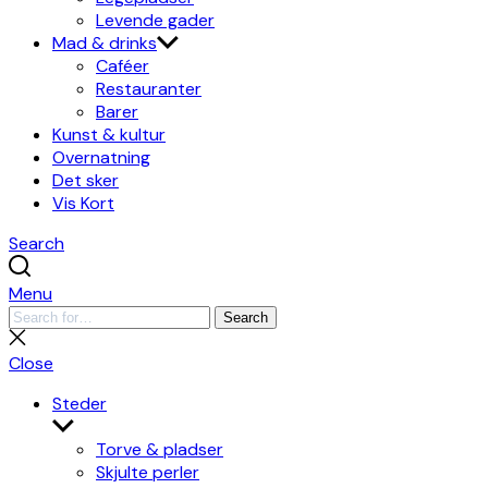
Levende gader
Mad & drinks
Caféer
Restauranter
Barer
Kunst & kultur
Overnatning
Det sker
Vis Kort
Search
Menu
Search
Search
for:
Close
search
Close
Steder
Show
sub
Torve & pladser
menu
Skjulte perler