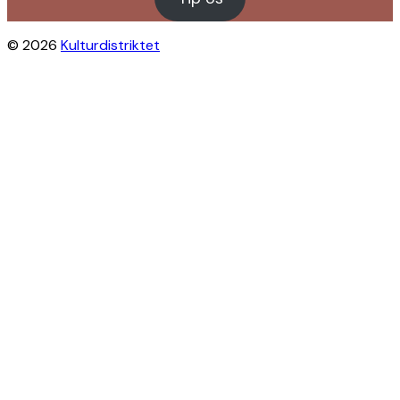
© 2026
Kulturdistriktet
Close this module
Byliv i indbakken?
Få inspiration til gratis oplevelser under
åben himmel på Østerbro og Nordhavn.
Vi sender dig tips til arrangementer,
skjulte perler, nye steder og alt det, der
gør bydelen levende.
Modtag Kulturdistriktets nyhedsbrev