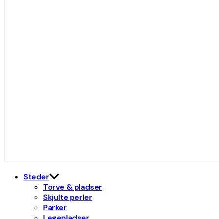
Kulturdistriktet
Østerbro X Nordhavn
Steder
Torve & pladser
Skjulte perler
Parker
Legepladser