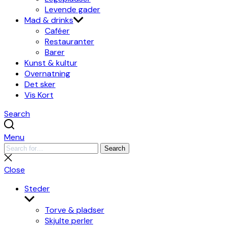
Levende gader
Mad & drinks
Caféer
Restauranter
Barer
Kunst & kultur
Overnatning
Det sker
Vis Kort
Search
Menu
Search
Search
for:
Close
search
Close
Steder
Show
sub
Torve & pladser
menu
Skjulte perler