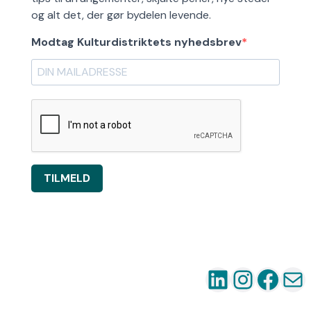
og alt det, der gør bydelen levende.
Modtag Kulturdistriktets nyhedsbrev
TILMELD
LinkedIn
Instag
Fac
Ma