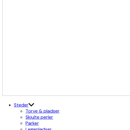
Kulturdistriktet
Østerbro X Nordhavn
Steder
Torve & pladser
Skjulte perler
Parker
Legepladser