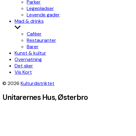
Parker
Legepladser
Levende gader
Mad & drinks
Show
sub
Caféer
menu
Restauranter
Barer
Kunst & kultur
Overnatning
Det sker
Vis Kort
© 2026
Kulturdistriktet
Unitarernes Hus, Østerbro
Leaflet
|
©
OpenStreetMap
contributors, Tiles style by
Humanitarian
OpenStreetMap Team
hosted by
OpenStreetMap France
×
+
Unitarernes Hus
Get directions
−