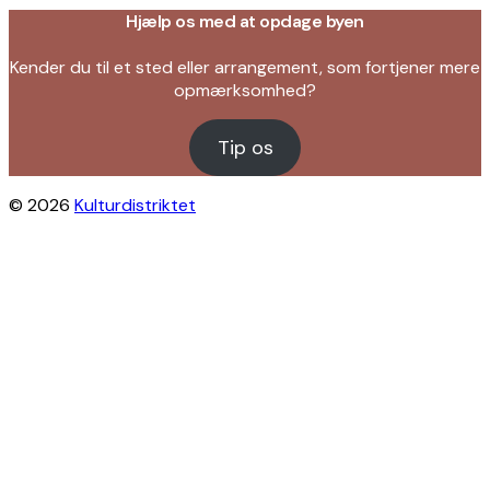
Hjælp os med at opdage byen
Kender du til et sted eller arrangement, som fortjener mere
opmærksomhed?
Tip os
© 2026
Kulturdistriktet
Close this module
Byliv i indbakken?
Få inspiration til gratis oplevelser under
åben himmel på Østerbro og Nordhavn.
Vi sender dig tips til arrangementer,
skjulte perler, nye steder og alt det, der