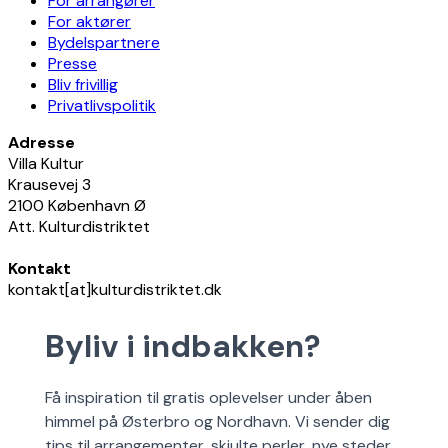
For arrangører
For aktører
Bydelspartnere
Presse
Bliv frivillig
Privatlivspolitik
Adresse
Villa Kultur
Krausevej 3
2100 København Ø
Att. Kulturdistriktet
Kontakt
kontakt[at]kulturdistriktet.dk
Byliv i indbakken?
Få inspiration til gratis oplevelser under åben
himmel på Østerbro og Nordhavn. Vi sender dig
tips til arrangementer, skjulte perler, nye steder