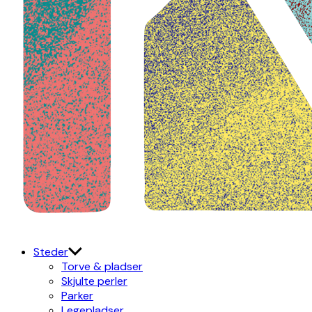
Kulturdistriktet
Østerbro X Nordhavn
Steder
Torve & pladser
Skjulte perler
Parker
Legepladser