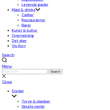
Levende gader
Mad & drinks
Caféer
Restauranter
Barer
Kunst & kultur
Overnatning
Det sker
Vis Kort
Search
Menu
Search
Search
for:
Close
search
Close
Steder
Show
sub
Torve & pladser
menu
Skjulte perler