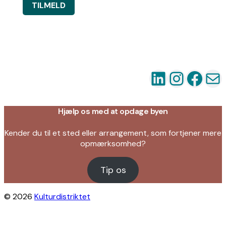
TILMELD
LinkedIn
Instag
Fac
Ma
Hjælp os med at opdage byen
Kender du til et sted eller arrangement, som fortjener mere
opmærksomhed?
Tip os
© 2026
Kulturdistriktet