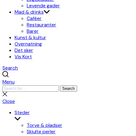
Levende gader
Mad & drinks
Caféer
Restauranter
Barer
Kunst & kultur
Overnatning
Det sker
Vis Kort
Search
Menu
Search
Search
for:
Close
search
Close
Steder
Show
sub
Torve & pladser
menu
Skjulte perler