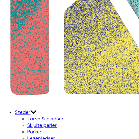
Kulturdistriktet
Østerbro X Nordhavn
Steder
Torve & pladser
Skjulte perler
Parker
Legepladser