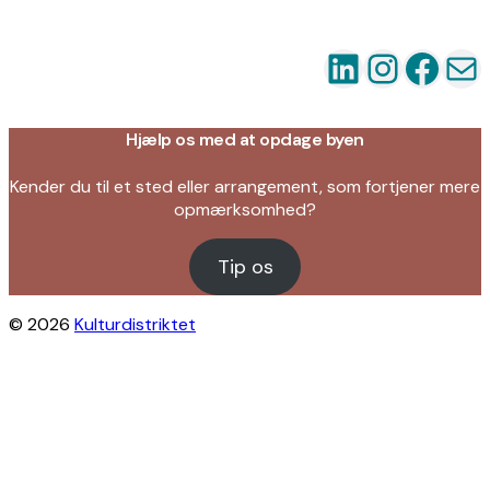
LinkedIn
Instag
Fac
Ma
Hjælp os med at opdage byen
Kender du til et sted eller arrangement, som fortjener mere
opmærksomhed?
Tip os
© 2026
Kulturdistriktet
Close this module
Byliv i indbakken?