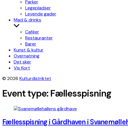
Parker
Legepladser
Levende gader
Mad & drinks
Show
sub
Caféer
menu
Restauranter
Barer
Kunst & kultur
Overnatning
Det sker
Vis Kort
© 2026
Kulturdistriktet
Event type:
Fællesspisning
Fællesspisning i Gårdhaven i Svanemølle