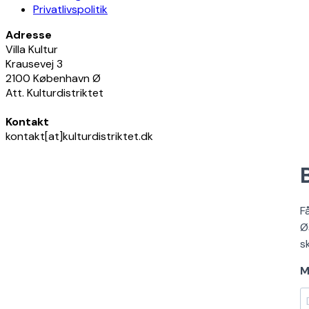
Privatlivspolitik
Adresse
Villa Kultur
Krausevej 3
2100 København Ø
Att. Kulturdistriktet
Kontakt
kontakt[at]kulturdistriktet.dk
F
Ø
s
M