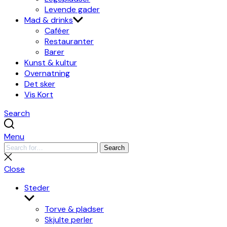
Levende gader
Mad & drinks
Caféer
Restauranter
Barer
Kunst & kultur
Overnatning
Det sker
Vis Kort
Search
Menu
Search
Search
for:
Close
search
Close
Steder
Show
sub
Torve & pladser
menu
Skjulte perler