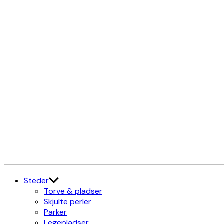
Kulturdistriktet
Østerbro X Nordhavn
Steder
Torve & pladser
Skjulte perler
Parker
Legepladser