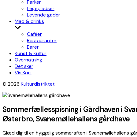
Parker
Legepladser
Levende gader
Mad & drinks
Show
sub
Caféer
menu
Restauranter
Barer
Kunst & kultur
Overnatning
Det sker
Vis Kort
© 2026
Kulturdistriktet
Sommerfællesspisning i Gårdhaven i Sva
Østerbro, Svanemøllehallens gårdhave
Glæd dig til en hyggelig sommeraften i Svanemøllehallens g