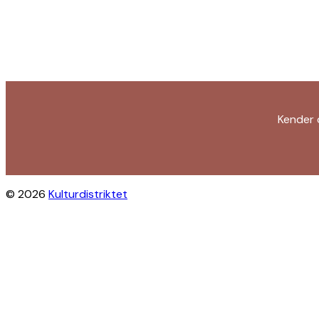
Kender 
© 2026
Kulturdistriktet
Close this module
Byliv i indbakken?
Få inspiration til gratis oplevelser