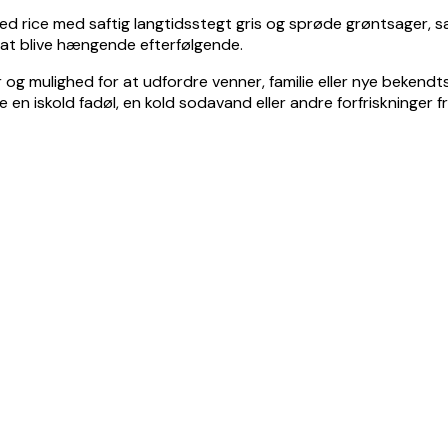
ied rice med saftig langtidsstegt gris og sprøde grøntsager, sa
l at blive hængende efterfølgende.
r og mulighed for at udfordre venner, familie eller nye beken
de en iskold fadøl, en kold sodavand eller andre forfriskning