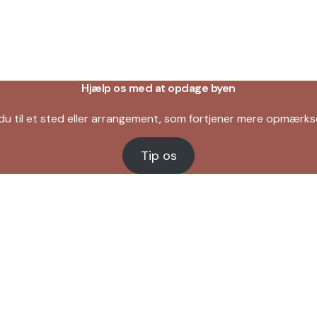
Hjælp os med at opdage byen
du til et sted eller arrangement, som fortjener mere opmær
Tip os