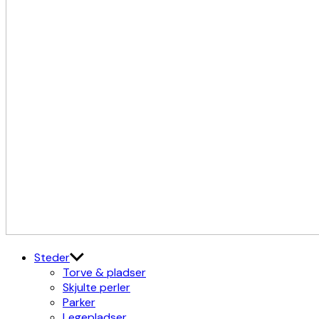
Kulturdistriktet
Østerbro X Nordhavn
Steder
Torve & pladser
Skjulte perler
Parker
Legepladser