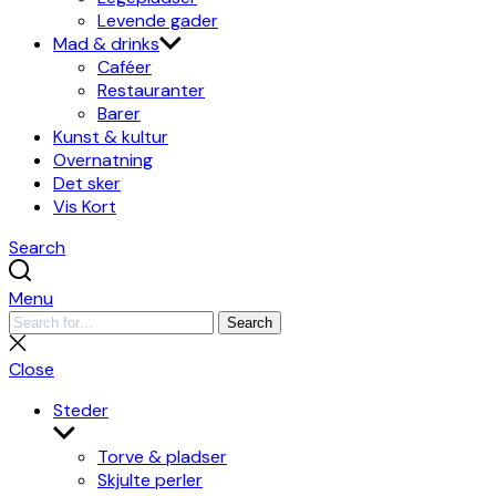
Levende gader
Mad & drinks
Caféer
Restauranter
Barer
Kunst & kultur
Overnatning
Det sker
Vis Kort
Search
Menu
Search
Search
for:
Close
search
Close
Steder
Show
sub
Torve & pladser
menu
Skjulte perler