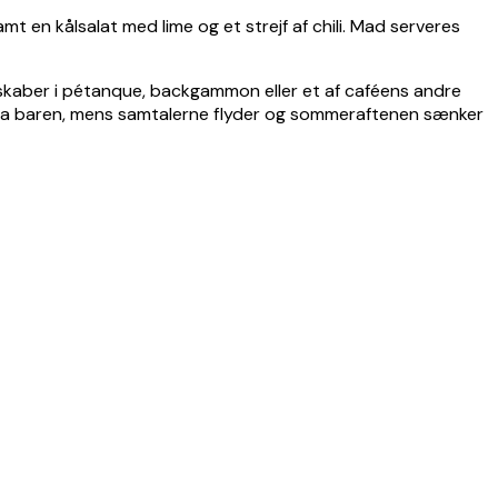
mt en kålsalat med lime og et strejf af chili. Mad serveres
dtskaber i pétanque, backgammon eller et af caféens andre
er fra baren, mens samtalerne flyder og sommeraftenen sænker