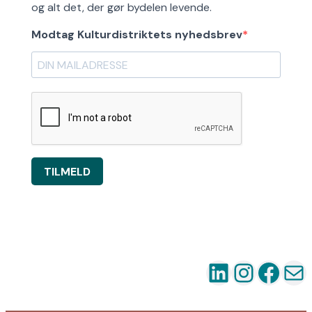
og alt det, der gør bydelen levende.
Modtag Kulturdistriktets nyhedsbrev
TILMELD
LinkedIn
Instag
Fac
Ma