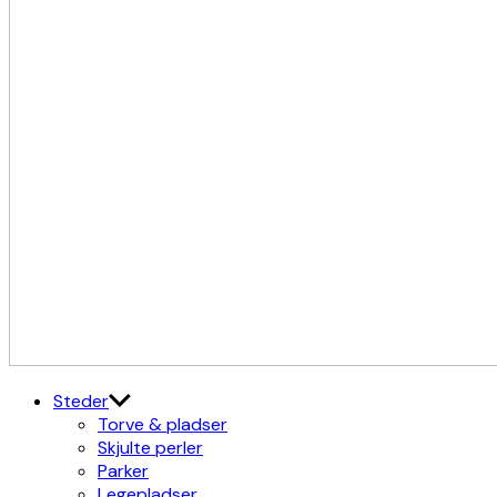
Kulturdistriktet
Østerbro X Nordhavn
Steder
Torve & pladser
Skjulte perler
Parker
Legepladser