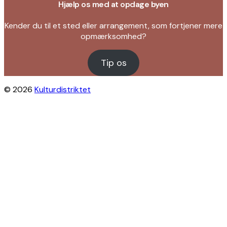
Hjælp os med at opdage byen
Kender du til et sted eller arrangement, som fortjener mere
opmærksomhed?
Tip os
© 2026
Kulturdistriktet
Close this module
Byliv i indbakken?
Få inspiration til gratis oplevelser under
åben himmel på Østerbro og Nordhavn.
Vi sender dig tips til arrangementer,
skjulte perler, nye steder og alt det, der
gør bydelen levende.