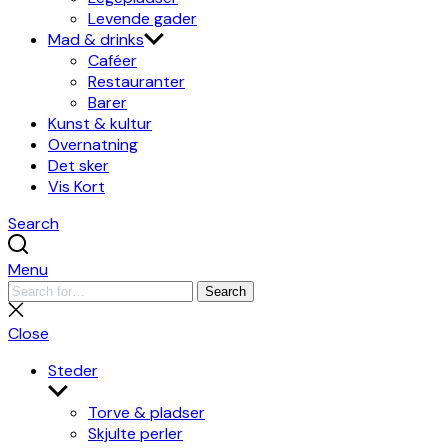
Levende gader
Mad & drinks
Caféer
Restauranter
Barer
Kunst & kultur
Overnatning
Det sker
Vis Kort
Search
Menu
Search
Search
for:
Close
search
Close
Steder
Show
sub
Torve & pladser
menu
Skjulte perler