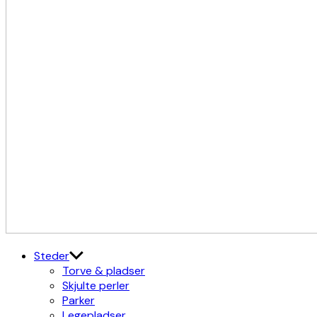
Kulturdistriktet
Østerbro X Nordhavn
Steder
Torve & pladser
Skjulte perler
Parker
Legepladser