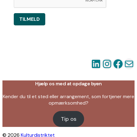
TILMELD
LinkedIn
Instag
Fac
Ma
Hjælp os med at opdage byen
Kender du til et sted eller arrangement, som fortjener mere
opmærksomhed?
Tip os
© 2026
Kulturdistriktet