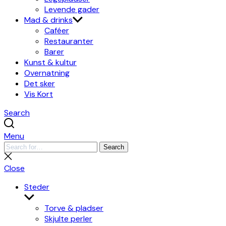
Levende gader
Mad & drinks
Caféer
Restauranter
Barer
Kunst & kultur
Overnatning
Det sker
Vis Kort
Search
Menu
Search
Search
for:
Close
search
Close
Steder
Show
sub
Torve & pladser
menu
Skjulte perler