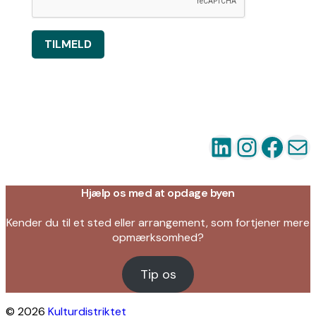
TILMELD
LinkedIn
Instag
Fac
Ma
Hjælp os med at opdage byen
Kender du til et sted eller arrangement, som fortjener mere
opmærksomhed?
Tip os
© 2026
Kulturdistriktet