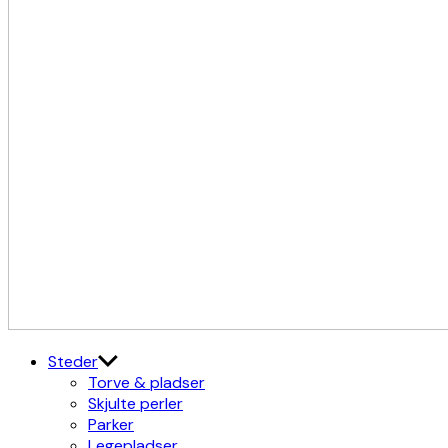
Kulturdistriktet
Østerbro X Nordhavn
Steder
Torve & pladser
Skjulte perler
Parker
Legepladser