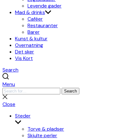
Levende gader
Mad & drinks
Caféer
Restauranter
Barer
Kunst & kultur
Overnatning
Det sker
Vis Kort
Search
Menu
Search
Search
for:
Close
search
Close
Steder
Show
sub
Torve & pladser
menu
Skjulte perler