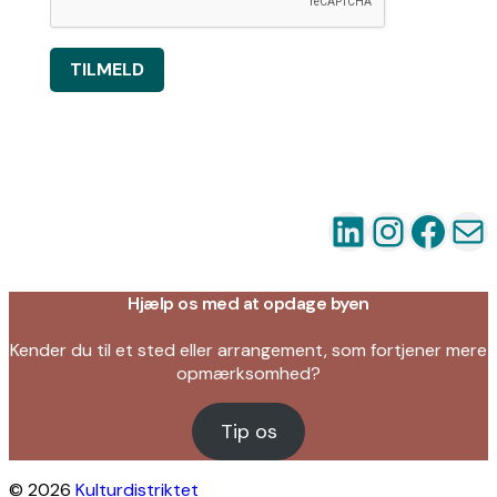
TILMELD
LinkedIn
Instag
Fac
Ma
Hjælp os med at opdage byen
Kender du til et sted eller arrangement, som fortjener mere
opmærksomhed?
Tip os
© 2026
Kulturdistriktet