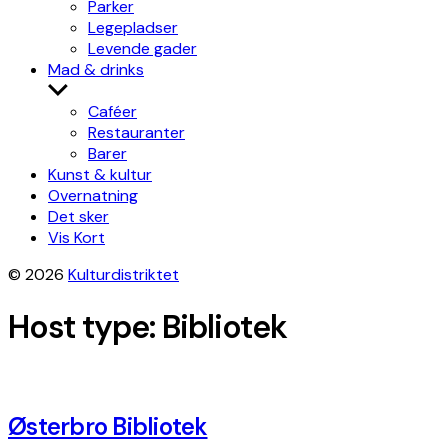
Parker
Legepladser
Levende gader
Mad & drinks
Show
sub
Caféer
menu
Restauranter
Barer
Kunst & kultur
Overnatning
Det sker
Vis Kort
© 2026
Kulturdistriktet
Host type:
Bibliotek
Østerbro Bibliotek