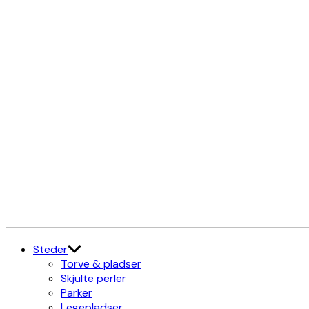
Kulturdistriktet
Østerbro X Nordhavn
Steder
Torve & pladser
Skjulte perler
Parker
Legepladser