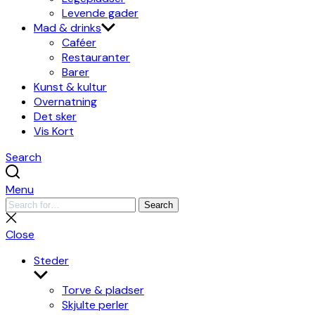
Levende gader
Mad & drinks
Caféer
Restauranter
Barer
Kunst & kultur
Overnatning
Det sker
Vis Kort
Search
Menu
Search
Search
for:
Close
search
Close
Steder
Show
sub
Torve & pladser
menu
Skjulte perler