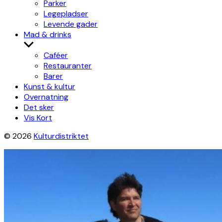
Parker
Legepladser
Levende gader
Mad & drinks
Show
sub
Caféer
menu
Restauranter
Barer
Kunst & kultur
Overnatning
Det sker
Vis Kort
© 2026
Kulturdistriktet