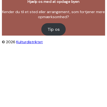
Hjælp os med at opdage byen
Kender du til et sted eller arrangement, som fortjener mere
opmærksomhed?
Tip os
© 2026
Kulturdistriktet
Close this module
Byliv i indbakken?
Få inspiration til gratis oplevelser under
åben himmel på Østerbro og Nordhavn.
Vi sender dig tips til arrangementer,
skjulte perler, nye steder og alt det, der
gør bydelen levende.