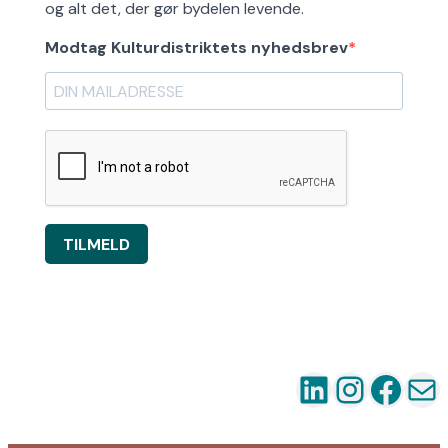
og alt det, der gør bydelen levende.
Modtag Kulturdistriktets nyhedsbrev
TILMELD
LinkedIn
Instag
Fac
Ma