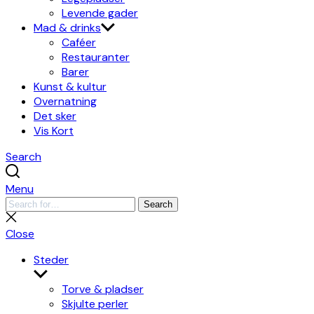
Levende gader
Mad & drinks
Caféer
Restauranter
Barer
Kunst & kultur
Overnatning
Det sker
Vis Kort
Search
Menu
Search
Search
for:
Close
search
Close
Steder
Show
sub
Torve & pladser
menu
Skjulte perler