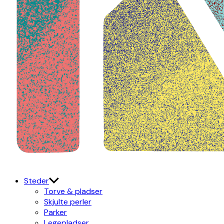
Kulturdistriktet
Østerbro X Nordhavn
Steder
Torve & pladser
Skjulte perler
Parker
Legepladser