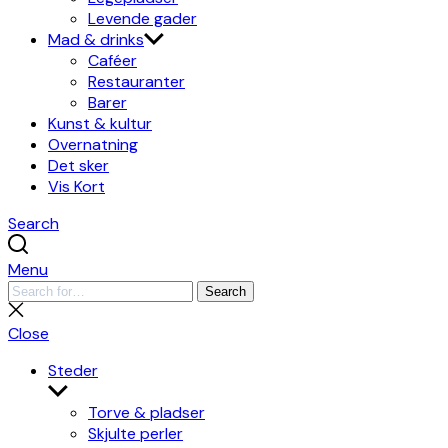
Levende gader
Mad & drinks
Caféer
Restauranter
Barer
Kunst & kultur
Overnatning
Det sker
Vis Kort
Search
Menu
Search
Search
for:
Close
search
Close
Steder
Show
sub
Torve & pladser
menu
Skjulte perler