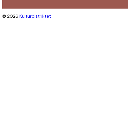
© 2026
Kulturdistriktet
Close this module
Byliv i indbakken?
Få inspiration til gratis oplevelser
under åben himmel på Østerbro og
Nordhavn. Vi sender dig tips til
arrangementer, skjulte perler, nye
steder og alt det, der gør bydelen
levende.
Modtag Kulturdistriktets
nyhedsbrev