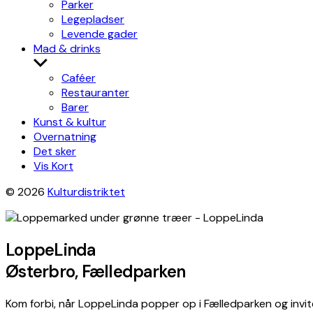
Parker
Legepladser
Levende gader
Mad & drinks
Show
sub
Caféer
menu
Restauranter
Barer
Kunst & kultur
Overnatning
Det sker
Vis Kort
© 2026
Kulturdistriktet
LoppeLinda
Østerbro, Fælledparken
Kom forbi, når LoppeLinda popper op i Fælledparken og invi