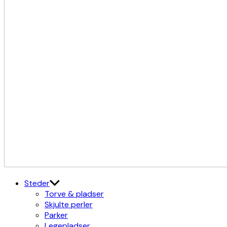
Kulturdistriktet
Østerbro X Nordhavn
Steder
Torve & pladser
Skjulte perler
Parker
Legepladser