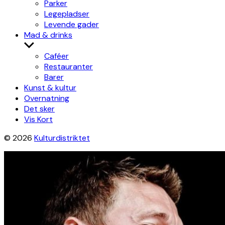
Parker
Legepladser
Levende gader
Mad & drinks
Show
sub
Caféer
menu
Restauranter
Barer
Kunst & kultur
Overnatning
Det sker
Vis Kort
© 2026
Kulturdistriktet