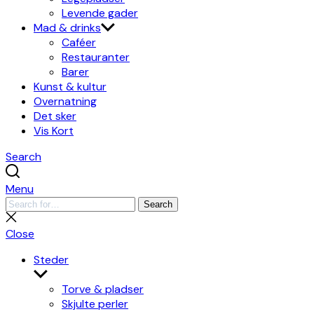
Levende gader
Mad & drinks
Caféer
Restauranter
Barer
Kunst & kultur
Overnatning
Det sker
Vis Kort
Search
Menu
Search
Search
for:
Close
search
Close
Steder
Show
sub
Torve & pladser
menu
Skjulte perler