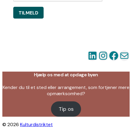
TILMELD
LinkedIn
Instag
Fac
Ma
Hjælp os med at opdage byen
Kender du til et sted eller arrangement, som fortjener mere
opmærksomhed?
Tip os
© 2026
Kulturdistriktet