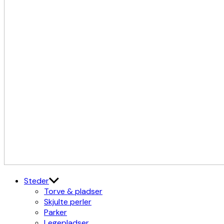
Kulturdistriktet
Østerbro X Nordhavn
Steder
Torve & pladser
Skjulte perler
Parker
Legepladser