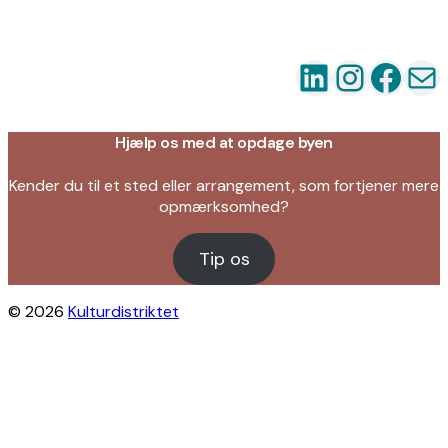
LinkedIn
Instag
Fac
Ma
Hjælp os med at opdage byen
Kender du til et sted eller arrangement, som fortjener mere
opmærksomhed?
Tip os
© 2026
Kulturdistriktet
Close this module