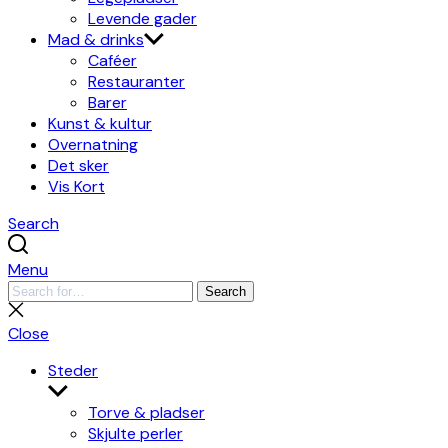
Levende gader
Mad & drinks
Caféer
Restauranter
Barer
Kunst & kultur
Overnatning
Det sker
Vis Kort
Search
Menu
Search
Search
for:
Close
search
Close
Steder
Show
sub
Torve & pladser
menu
Skjulte perler