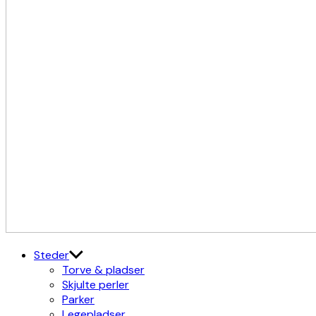
Kulturdistriktet
Østerbro X Nordhavn
Steder
Torve & pladser
Skjulte perler
Parker
Legepladser