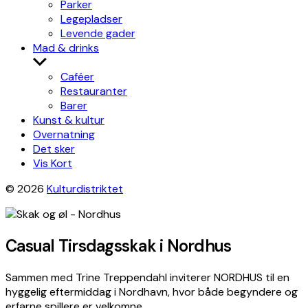
Parker
Legepladser
Levende gader
Mad & drinks
Show
sub
Caféer
menu
Restauranter
Barer
Kunst & kultur
Overnatning
Det sker
Vis Kort
© 2026
Kulturdistriktet
Casual Tirsdagsskak i Nordhus
Sammen med Trine Treppendahl inviterer NORDHUS til en
hyggelig eftermiddag i Nordhavn, hvor både begyndere og
erfarne spillere er velkomne.