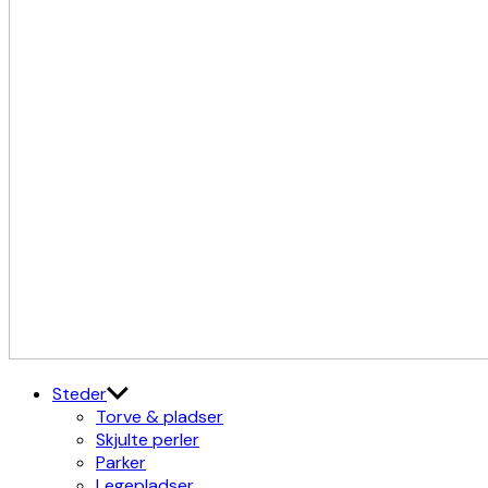
Kulturdistriktet
Østerbro X Nordhavn
Steder
Torve & pladser
Skjulte perler
Parker
Legepladser