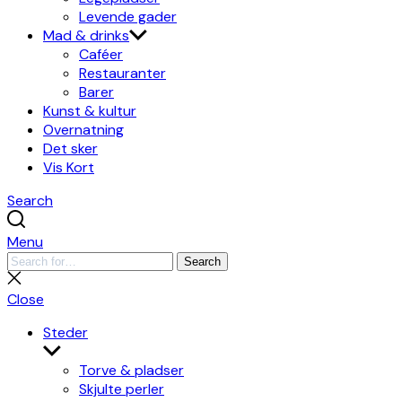
Levende gader
Mad & drinks
Caféer
Restauranter
Barer
Kunst & kultur
Overnatning
Det sker
Vis Kort
Search
Menu
Search
Search
for:
Close
search
Close
Steder
Show
sub
Torve & pladser
menu
Skjulte perler