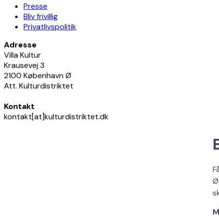
Presse
Bliv frivillig
Privatlivspolitik
Adresse
Villa Kultur
Krausevej 3
2100 København Ø
Att. Kulturdistriktet
Kontakt
kontakt[at]kulturdistriktet.dk
F
Ø
s
M