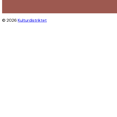
© 2026
Kulturdistriktet
Close this module
Byliv i indbakken?
Få inspiration til gratis oplevelser
under åben himmel på Østerbro og
Nordhavn. Vi sender dig tips til
arrangementer, skjulte perler, nye
steder og alt det, der gør bydelen
levende.
Modtag Kulturdistriktets
nyhedsbrev