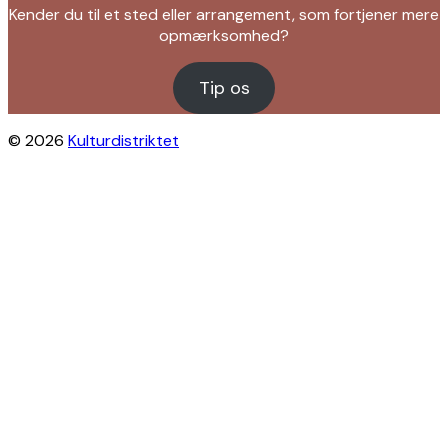
Kender du til et sted eller arrangement, som fortjener mere
opmærksomhed?
Tip os
© 2026
Kulturdistriktet
Close this module
Byliv i indbakken?
Få inspiration til gratis oplevelser under
åben himmel på Østerbro og Nordhavn.
Vi sender dig tips til arrangementer,
skjulte perler, nye steder og alt det, der
gør bydelen levende.
Modtag Kulturdistriktets nyhedsbrev