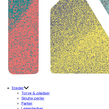
Kulturdistriktet
Østerbro X Nordhavn
Steder
Torve & pladser
Skjulte perler
Parker
Legepladser