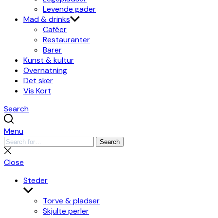
Levende gader
Mad & drinks
Caféer
Restauranter
Barer
Kunst & kultur
Overnatning
Det sker
Vis Kort
Search
Menu
Search
Search
for:
Close
search
Close
Steder
Show
sub
Torve & pladser
menu
Skjulte perler