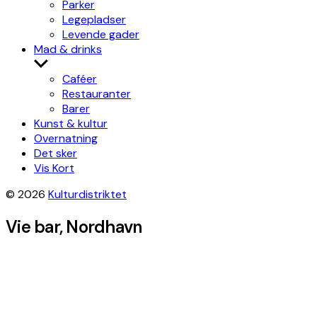
Parker
Legepladser
Levende gader
Mad & drinks
Show
sub
Caféer
menu
Restauranter
Barer
Kunst & kultur
Overnatning
Det sker
Vis Kort
© 2026
Kulturdistriktet
Vie bar, Nordhavn
Leaflet
|
©
OpenStreetMap
contributors, Tiles style by
Humanitarian
OpenStreetMap Team
hosted by
OpenStreetMap France
×
+
Vie bar
Get directions
−