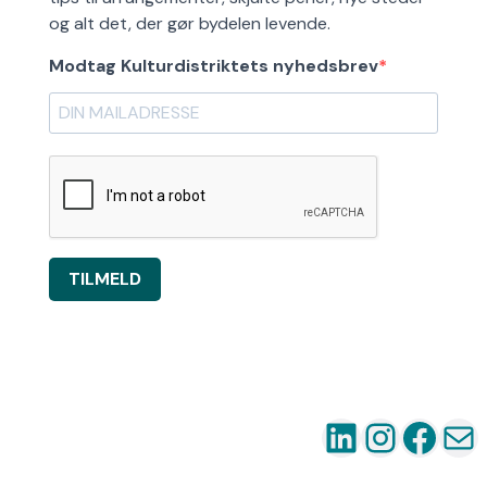
og alt det, der gør bydelen levende.
Modtag Kulturdistriktets nyhedsbrev
TILMELD
LinkedIn
Instag
Fac
Ma