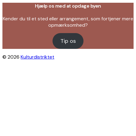
Hjælp os med at opdage byen
Kender du til et sted eller arrangement, som fortjener mere
opmærksomhed?
Tip os
© 2026
Kulturdistriktet
Close this module
Byliv i indbakken?
Få inspiration til gratis oplevelser under
åben himmel på Østerbro og Nordhavn.
Vi sender dig tips til arrangementer,
skjulte perler, nye steder og alt det, der