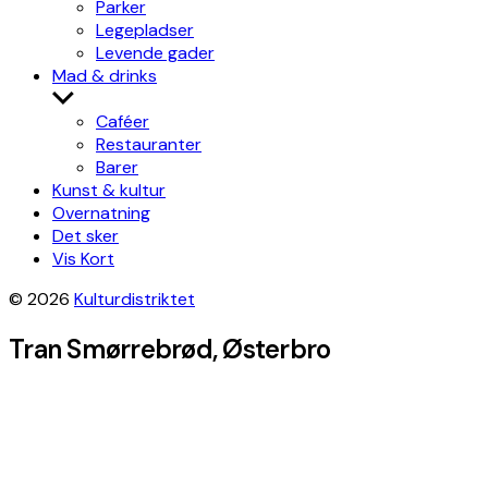
Parker
Legepladser
Levende gader
Mad & drinks
Show
sub
Caféer
menu
Restauranter
Barer
Kunst & kultur
Overnatning
Det sker
Vis Kort
© 2026
Kulturdistriktet
Tran Smørrebrød, Østerbro
Leaflet
|
©
OpenStreetMap
contributors, Tiles style by
Humanitarian
OpenStreetMap Team
hosted by
OpenStreetMap France
×
+
Tran Smørrebrød
Get directions
−