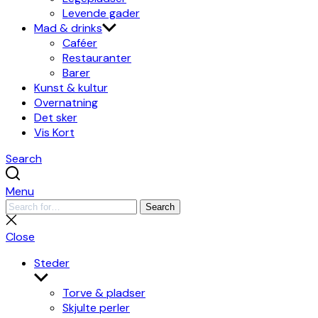
Levende gader
Mad & drinks
Caféer
Restauranter
Barer
Kunst & kultur
Overnatning
Det sker
Vis Kort
Search
Menu
Search
Search
for:
Close
search
Close
Steder
Show
sub
Torve & pladser
menu
Skjulte perler