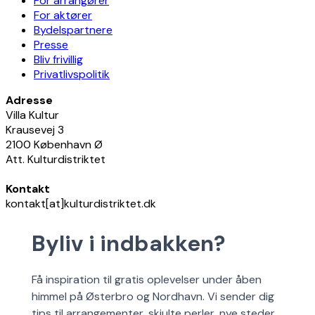
For arrangører
For aktører
Bydelspartnere
Presse
Bliv frivillig
Privatlivspolitik
Adresse
Villa Kultur
Krausevej 3
2100 København Ø
Att. Kulturdistriktet
Kontakt
kontakt[at]kulturdistriktet.dk
Byliv i indbakken?
Få inspiration til gratis oplevelser under åben
himmel på Østerbro og Nordhavn. Vi sender dig
tips til arrangementer, skjulte perler, nye steder