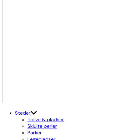
Kulturdistriktet
Østerbro X Nordhavn
Steder
Torve & pladser
Skjulte perler
Parker
Legepladser