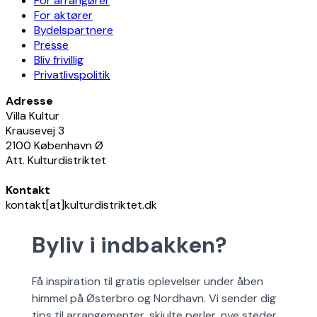
For arrangører
For aktører
Bydelspartnere
Presse
Bliv frivillig
Privatlivspolitik
Adresse
Villa Kultur
Krausevej 3
2100 København Ø
Att. Kulturdistriktet
Kontakt
kontakt[at]kulturdistriktet.dk
Byliv i indbakken?
Få inspiration til gratis oplevelser under åben
himmel på Østerbro og Nordhavn. Vi sender dig
tips til arrangementer, skjulte perler, nye steder