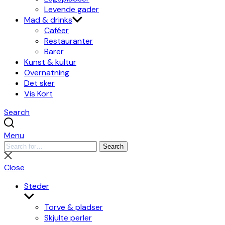
Levende gader
Mad & drinks
Caféer
Restauranter
Barer
Kunst & kultur
Overnatning
Det sker
Vis Kort
Search
Menu
Search
Search
for:
Close
search
Close
Steder
Show
sub
Torve & pladser
menu
Skjulte perler