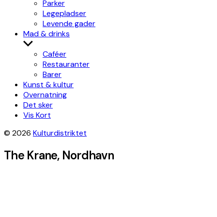
Parker
Legepladser
Levende gader
Mad & drinks
Show
sub
Caféer
menu
Restauranter
Barer
Kunst & kultur
Overnatning
Det sker
Vis Kort
© 2026
Kulturdistriktet
The Krane, Nordhavn
+
−