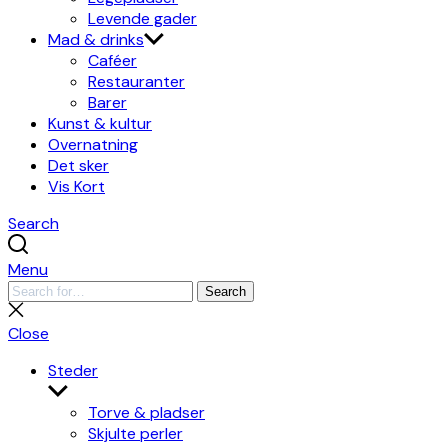
Levende gader
Mad & drinks
Caféer
Restauranter
Barer
Kunst & kultur
Overnatning
Det sker
Vis Kort
Search
Menu
Search
Search
for:
Close
search
Close
Steder
Show
sub
Torve & pladser
menu
Skjulte perler