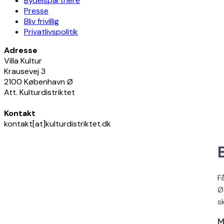
Bydelspartnere
Presse
Bliv frivillig
Privatlivspolitik
Adresse
Villa Kultur
Krausevej 3
2100 København Ø
Att. Kulturdistriktet
Kontakt
kontakt[at]kulturdistriktet.dk
F
Ø
s
M