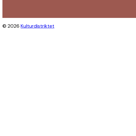
© 2026
Kulturdistriktet
Close this module
Byliv i indbakken?
Få inspiration til gratis oplevelser
under åben himmel på Østerbro og
Nordhavn. Vi sender dig tips til
arrangementer, skjulte perler, nye
steder og alt det, der gør bydelen
levende.
Modtag Kulturdistriktets
nyhedsbrev