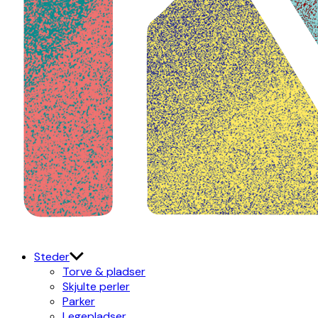
Kulturdistriktet
Østerbro X Nordhavn
Steder
Torve & pladser
Skjulte perler
Parker
Legepladser