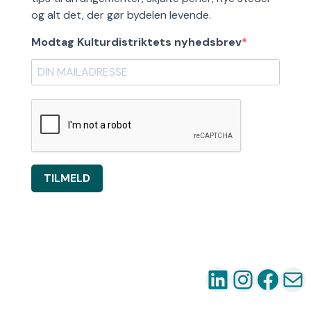
og alt det, der gør bydelen levende.
Modtag Kulturdistriktets nyhedsbrev
TILMELD
LinkedIn
Instag
Fac
Ma