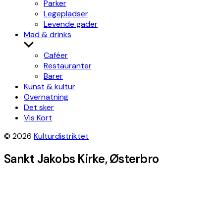
Parker
Legepladser
Levende gader
Mad & drinks
Show
sub
Caféer
menu
Restauranter
Barer
Kunst & kultur
Overnatning
Det sker
Vis Kort
© 2026
Kulturdistriktet
Sankt Jakobs Kirke, Østerbro
Leaflet
|
©
OpenStreetMap
contributors, Tiles style by
Humanitarian
OpenStreetMap Team
hosted by
OpenStreetMap France
×
+
Sankt Jakobs Kirke
Get directions
−