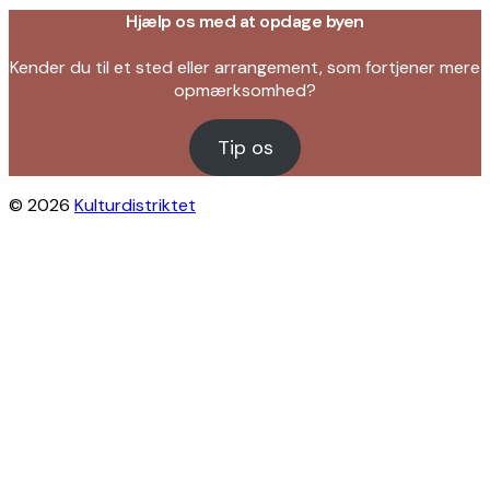
Hjælp os med at opdage byen
Kender du til et sted eller arrangement, som fortjener mere
opmærksomhed?
Tip os
© 2026
Kulturdistriktet
Close this module
Byliv i indbakken?
Få inspiration til gratis oplevelser under
åben himmel på Østerbro og Nordhavn.
Vi sender dig tips til arrangementer,
skjulte perler, nye steder og alt det, der