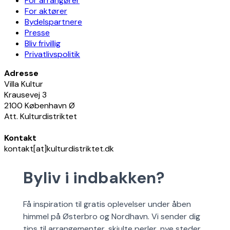
For arrangører
For aktører
Bydelspartnere
Presse
Bliv frivillig
Privatlivspolitik
Adresse
Villa Kultur
Krausevej 3
2100 København Ø
Att. Kulturdistriktet
Kontakt
kontakt[at]kulturdistriktet.dk
Byliv i indbakken?
Få inspiration til gratis oplevelser under åben
himmel på Østerbro og Nordhavn. Vi sender dig
tips til arrangementer, skjulte perler, nye steder