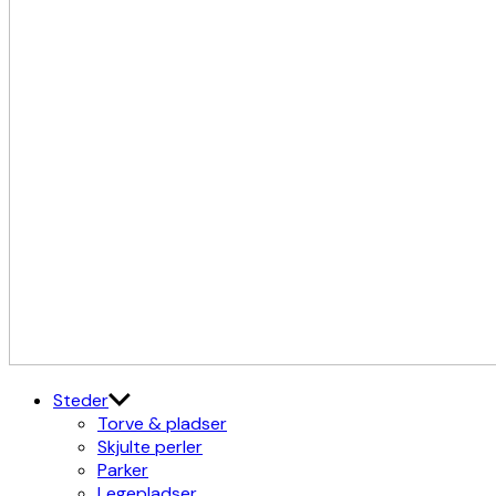
Kulturdistriktet
Østerbro X Nordhavn
Steder
Torve & pladser
Skjulte perler
Parker
Legepladser