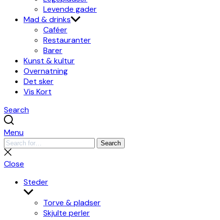
Levende gader
Mad & drinks
Caféer
Restauranter
Barer
Kunst & kultur
Overnatning
Det sker
Vis Kort
Search
Menu
Search
Search
for:
Close
search
Close
Steder
Show
sub
Torve & pladser
menu
Skjulte perler