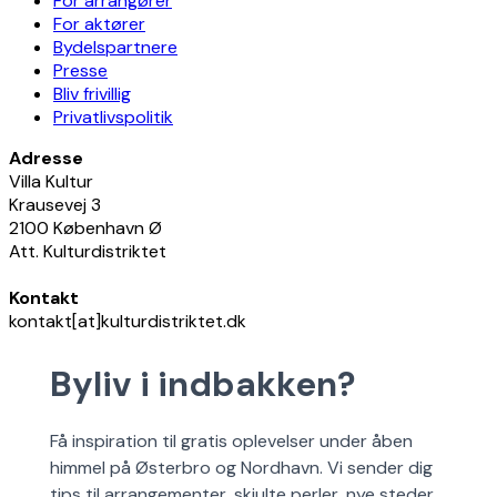
For arrangører
For aktører
Bydelspartnere
Presse
Bliv frivillig
Privatlivspolitik
Adresse
Villa Kultur
Krausevej 3
2100 København Ø
Att. Kulturdistriktet
Kontakt
kontakt[at]kulturdistriktet.dk
Byliv i indbakken?
Få inspiration til gratis oplevelser under åben
himmel på Østerbro og Nordhavn. Vi sender dig
tips til arrangementer, skjulte perler, nye steder