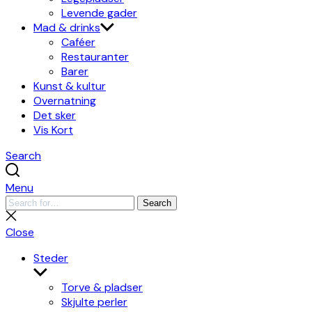
Levende gader
Mad & drinks
Caféer
Restauranter
Barer
Kunst & kultur
Overnatning
Det sker
Vis Kort
Search
Menu
Search
Search
for:
Close
search
Close
Steder
Show
sub
Torve & pladser
menu
Skjulte perler