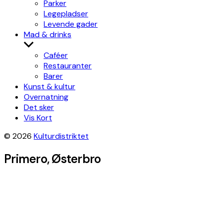
Parker
Legepladser
Levende gader
Mad & drinks
Show
sub
Caféer
menu
Restauranter
Barer
Kunst & kultur
Overnatning
Det sker
Vis Kort
© 2026
Kulturdistriktet
Primero, Østerbro
Leaflet
|
©
OpenStreetMap
contributors, Tiles style by
Humanitarian
OpenStreetMap Team
hosted by
OpenStreetMap France
×
+
Primero
Get directions
−