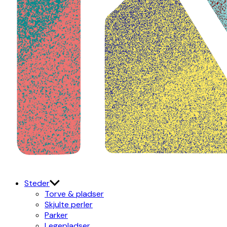
Kulturdistriktet
Østerbro X Nordhavn
Steder
Torve & pladser
Skjulte perler
Parker
Legepladser