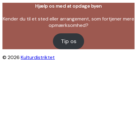
Hjælp os med at opdage byen
Kender du til et sted eller arrangement, som fortjener mere
opmærksomhed?
Tip os
© 2026
Kulturdistriktet
Close this module
Byliv i indbakken?
Få inspiration til gratis oplevelser under
åben himmel på Østerbro og Nordhavn.
Vi sender dig tips til arrangementer,
skjulte perler, nye steder og alt det, der