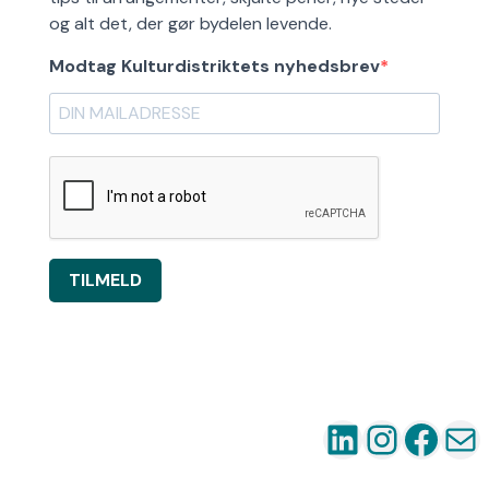
og alt det, der gør bydelen levende.
Modtag Kulturdistriktets nyhedsbrev
TILMELD
LinkedIn
Instag
Fac
Ma