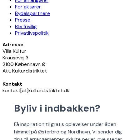
For arrangører
For aktører
Bydelspartnere
Presse
Bliv frivillig
Privatlivspolitik
Adresse
Villa Kultur
Krausevej 3
2100 København Ø
Att. Kulturdistriktet
Kontakt
kontakt[at]kulturdistriktet.dk
Byliv i indbakken?
Få inspiration til gratis oplevelser under åben
himmel på Østerbro og Nordhavn. Vi sender dig
tips til arrangementer, skjulte perler, nye steder