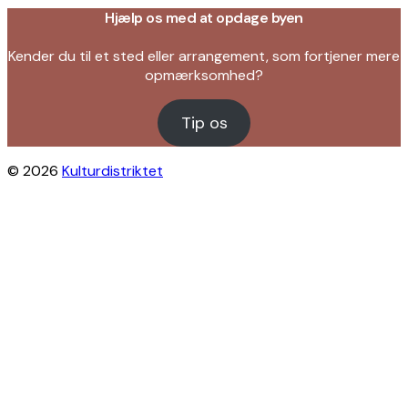
Hjælp os med at opdage byen
Kender du til et sted eller arrangement, som fortjener mere
opmærksomhed?
Tip os
© 2026
Kulturdistriktet
Close this module
Byliv i indbakken?
Få inspiration til gratis oplevelser under
åben himmel på Østerbro og Nordhavn.
Vi sender dig tips til arrangementer,
skjulte perler, nye steder og alt det, der