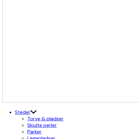
Kulturdistriktet
Østerbro X Nordhavn
Steder
Torve & pladser
Skjulte perler
Parker
Legepladser