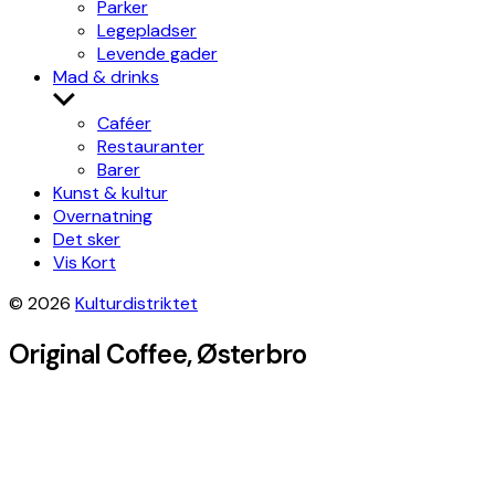
Parker
Legepladser
Levende gader
Mad & drinks
Show
sub
Caféer
menu
Restauranter
Barer
Kunst & kultur
Overnatning
Det sker
Vis Kort
© 2026
Kulturdistriktet
Original Coffee, Østerbro
Leaflet
|
©
OpenStreetMap
contributors, Tiles style by
Humanitarian
OpenStreetMap Team
hosted by
OpenStreetMap France
×
+
Original Coffee
Get directions
−