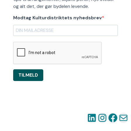
og alt det, der gør bydelen levende.
Modtag Kulturdistriktets nyhedsbrev
TILMELD
LinkedIn
Instag
Fac
Ma