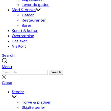
Levende gader
Mad & drinks
Caféer
Restauranter
Barer
Kunst & kultur
Overnatning
Det sker
Vis Kort
Search
Menu
Search
Search
for:
Close
search
Close
Steder
Show
sub
Torve & pladser
menu
Skjulte perler