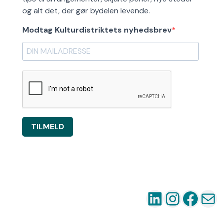
og alt det, der gør bydelen levende.
Modtag Kulturdistriktets nyhedsbrev
TILMELD
LinkedIn
Instag
Fac
Ma