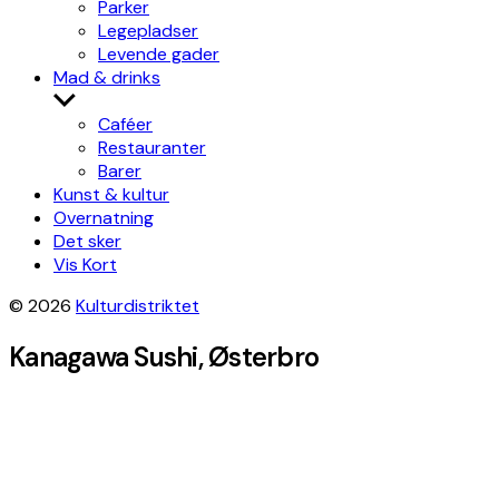
Parker
Legepladser
Levende gader
Mad & drinks
Show
sub
Caféer
menu
Restauranter
Barer
Kunst & kultur
Overnatning
Det sker
Vis Kort
© 2026
Kulturdistriktet
Kanagawa Sushi, Østerbro
Leaflet
|
©
OpenStreetMap
contributors, Tiles style by
Humanitarian
OpenStreetMap Team
hosted by
OpenStreetMap France
×
+
Kanagawa Sushi
Get directions
−