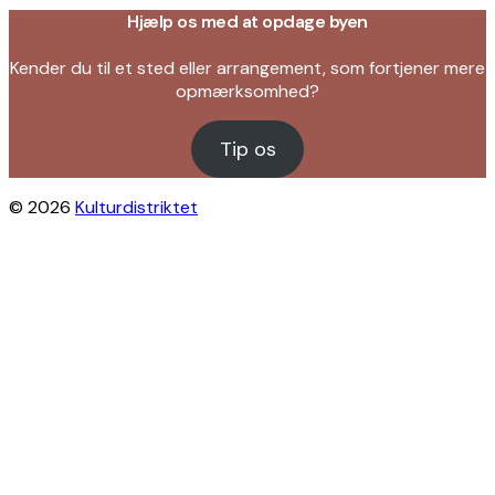
Hjælp os med at opdage byen
Kender du til et sted eller arrangement, som fortjener mere
opmærksomhed?
Tip os
© 2026
Kulturdistriktet
Close this module