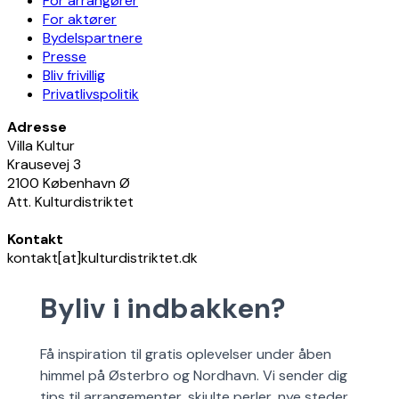
For arrangører
For aktører
Bydelspartnere
Presse
Bliv frivillig
Privatlivspolitik
Adresse
Villa Kultur
Krausevej 3
2100 København Ø
Att. Kulturdistriktet
Kontakt
kontakt[at]kulturdistriktet.dk
Byliv i indbakken?
Få inspiration til gratis oplevelser under åben
himmel på Østerbro og Nordhavn. Vi sender dig
tips til arrangementer, skjulte perler, nye steder