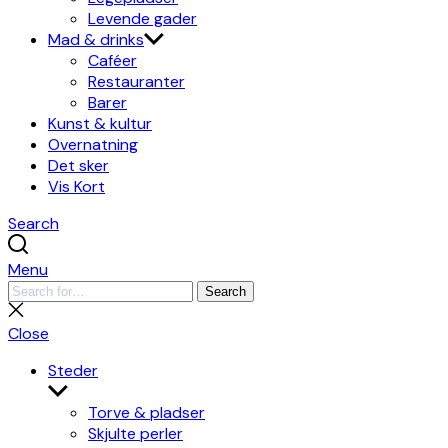
Levende gader
Mad & drinks
Caféer
Restauranter
Barer
Kunst & kultur
Overnatning
Det sker
Vis Kort
Search
Menu
Search
Search
for:
Close
search
Close
Steder
Show
sub
Torve & pladser
menu
Skjulte perler