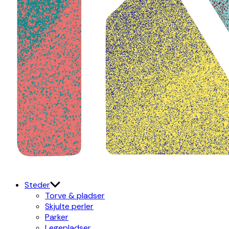
Kulturdistriktet
Østerbro X Nordhavn
Steder
Torve & pladser
Skjulte perler
Parker
Legepladser