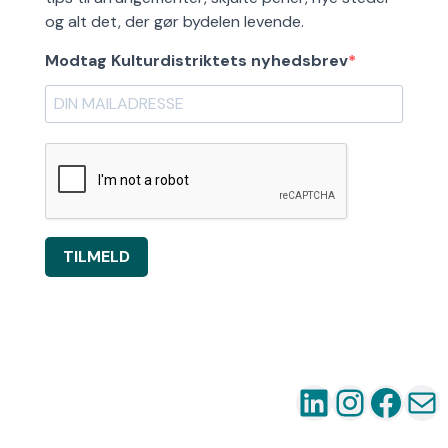
og alt det, der gør bydelen levende.
Modtag Kulturdistriktets nyhedsbrev
TILMELD
LinkedIn
Instag
Fac
Ma