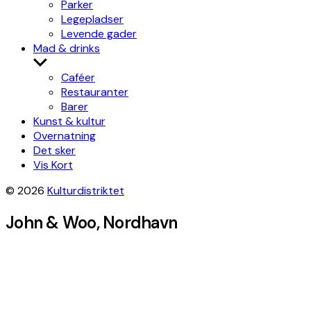
Parker
Legepladser
Levende gader
Mad & drinks
Show
sub
Caféer
menu
Restauranter
Barer
Kunst & kultur
Overnatning
Det sker
Vis Kort
© 2026
Kulturdistriktet
John & Woo, Nordhavn
Leaflet
|
©
OpenStreetMap
contributors, Tiles style by
Humanitarian
OpenStreetMap Team
hosted by
OpenStreetMap France
×
+
John & Woo
Get directions
−