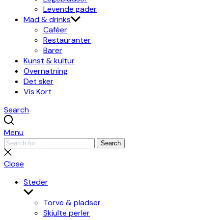
Levende gader
Mad & drinks
Caféer
Restauranter
Barer
Kunst & kultur
Overnatning
Det sker
Vis Kort
Search
Menu
Search
Search
for:
Close
search
Close
Steder
Show
sub
Torve & pladser
menu
Skjulte perler