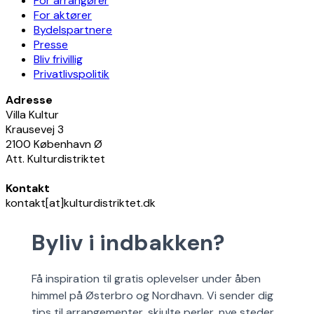
For arrangører
For aktører
Bydelspartnere
Presse
Bliv frivillig
Privatlivspolitik
Adresse
Villa Kultur
Krausevej 3
2100 København Ø
Att. Kulturdistriktet
Kontakt
kontakt[at]kulturdistriktet.dk
Byliv i indbakken?
Få inspiration til gratis oplevelser under åben
himmel på Østerbro og Nordhavn. Vi sender dig
tips til arrangementer, skjulte perler, nye steder