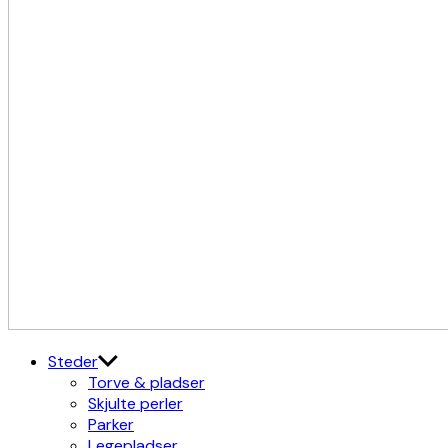
Kulturdistriktet
Østerbro X Nordhavn
Steder
Torve & pladser
Skjulte perler
Parker
Legepladser