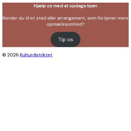
Hjælp os med at opdage byen
Kender du til et sted eller arrangement, som fortjener mere
opmærksomhed?
Tip os
© 2026
Kulturdistriktet
Close this module
Byliv i indbakken?
Få inspiration til gratis oplevelser under
åben himmel på Østerbro og Nordhavn.
Vi sender dig tips til arrangementer,
skjulte perler, nye steder og alt det, der