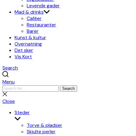
Levende gader
Mad & drinks
Caféer
Restauranter
Barer
Kunst & kultur
Overnatning
Det sker
Vis Kort
Search
Menu
Search
Search
for:
Close
search
Close
Steder
Show
sub
Torve & pladser
menu
Skjulte perler