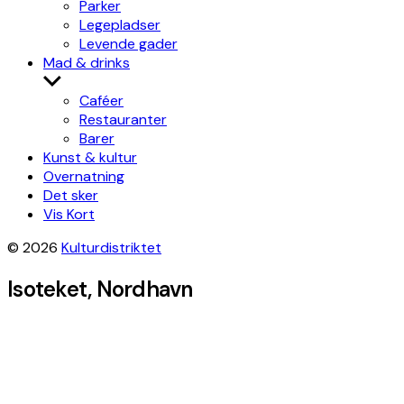
Parker
Legepladser
Levende gader
Mad & drinks
Show
sub
Caféer
menu
Restauranter
Barer
Kunst & kultur
Overnatning
Det sker
Vis Kort
© 2026
Kulturdistriktet
Isoteket, Nordhavn
Leaflet
|
©
OpenStreetMap
contributors, Tiles style by
Humanitarian
OpenStreetMap Team
hosted by
OpenStreetMap France
×
+
Isoteket
Get directions
−