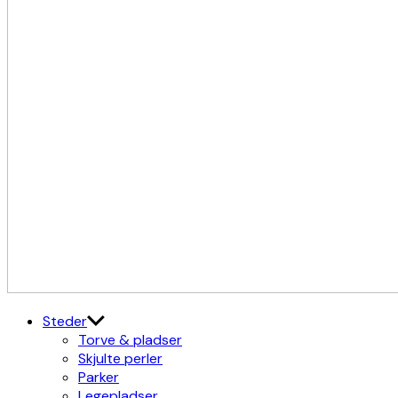
Kulturdistriktet
Østerbro X Nordhavn
Steder
Torve & pladser
Skjulte perler
Parker
Legepladser