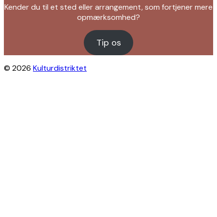
Kender du til et sted eller arrangement, som fortjener mere
opmærksomhed?
Tip os
© 2026
Kulturdistriktet
Close this module
Byliv i indbakken?
Få inspiration til gratis oplevelser under
åben himmel på Østerbro og Nordhavn.
Vi sender dig tips til arrangementer,
skjulte perler, nye steder og alt det, der
gør bydelen levende.
Modtag Kulturdistriktets nyhedsbrev