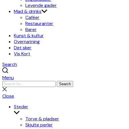
Levende gader
Mad & drinks
Caféer
Restauranter
Barer
Kunst & kultur
Overnatning
Det sker
Vis Kort
Search
Menu
Search
Search
for:
Close
search
Close
Steder
Show
sub
Torve & pladser
menu
Skjulte perler