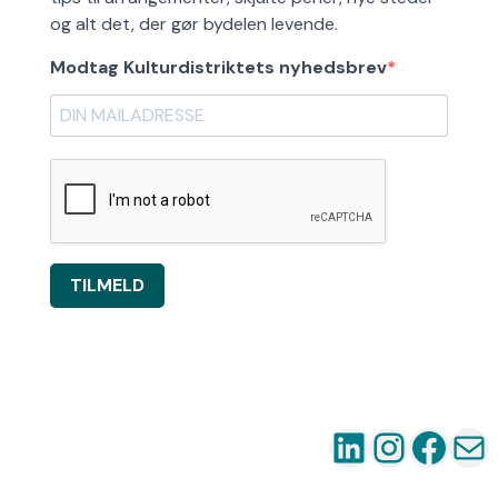
og alt det, der gør bydelen levende.
Modtag Kulturdistriktets nyhedsbrev
TILMELD
LinkedIn
Instag
Fac
Ma