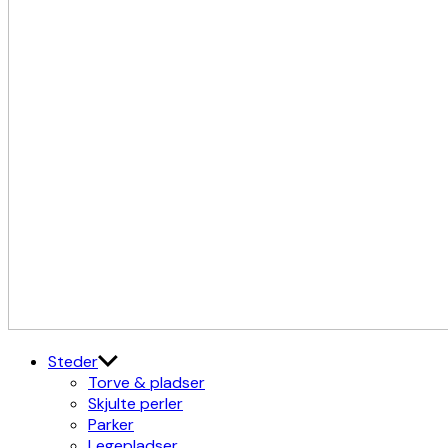
Kulturdistriktet
Østerbro X Nordhavn
Steder
Torve & pladser
Skjulte perler
Parker
Legepladser