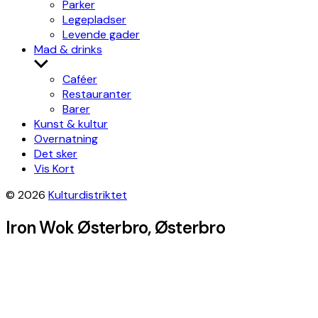
Parker
Legepladser
Levende gader
Mad & drinks
Show
sub
Caféer
menu
Restauranter
Barer
Kunst & kultur
Overnatning
Det sker
Vis Kort
© 2026
Kulturdistriktet
Iron Wok Østerbro, Østerbro
Leaflet
|
©
OpenStreetMap
contributors, Tiles style by
Humanitarian
OpenStreetMap Team
hosted by
OpenStreetMap France
×
+
Iron Wok Østerbro
Get directions
−