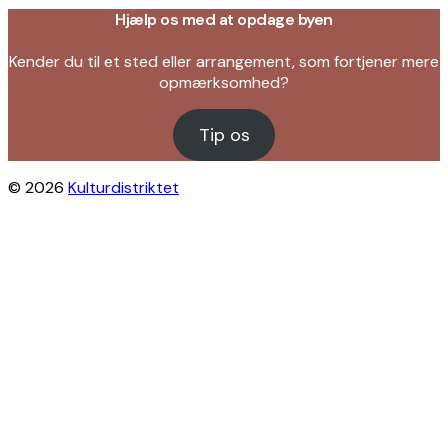
Hjælp os med at opdage byen
Kender du til et sted eller arrangement, som fortjener mere
opmærksomhed?
Tip os
© 2026
Kulturdistriktet
Close this module
Byliv i indbakken?
Få inspiration til gratis oplevelser under
åben himmel på Østerbro og Nordhavn.
Vi sender dig tips til arrangementer,
skjulte perler, nye steder og alt det, der