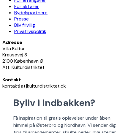
For arrangører
For aktører
Bydelspartnere
Presse
Bliv frivillig
Privatlivspolitik
Adresse
Villa Kultur
Krausevej 3
2100 København Ø
Att. Kulturdistriktet
Kontakt
kontakt[at]kulturdistriktet.dk
Byliv i indbakken?
Få inspiration til gratis oplevelser under åben
himmel på Østerbro og Nordhavn. Vi sender dig
tips til arrangementer, skjulte perler, nye steder