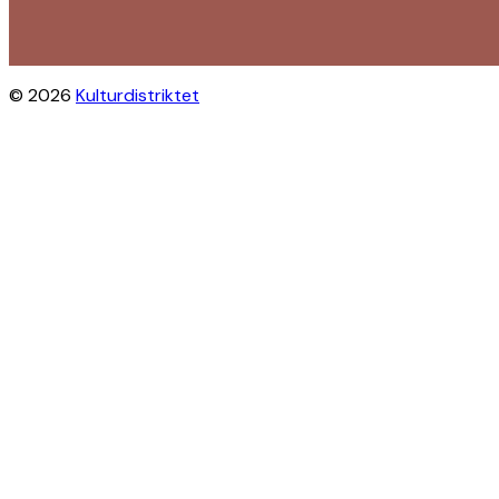
© 2026
Kulturdistriktet
Close this module
Byliv i indbakken?
Få inspiration til gratis oplevelser
under åben himmel på Østerbro og
Nordhavn. Vi sender dig tips til
arrangementer, skjulte perler, nye
steder og alt det, der gør bydelen
levende.
Modtag Kulturdistriktets
nyhedsbrev