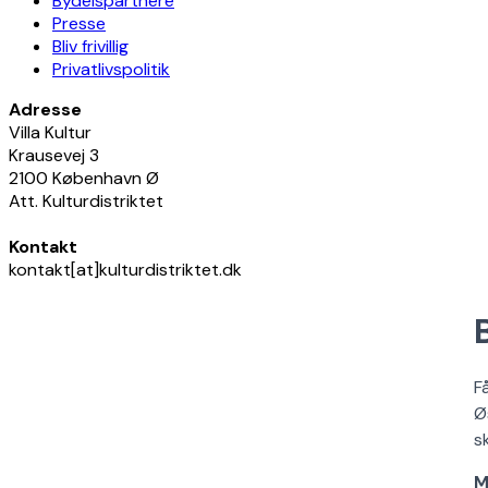
Bydelspartnere
Presse
Bliv frivillig
Privatlivspolitik
Adresse
Villa Kultur
Krausevej 3
2100 København Ø
Att. Kulturdistriktet
Kontakt
kontakt[at]kulturdistriktet.dk
F
Ø
s
M