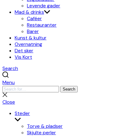
Levende gader
Mad & drinks
Caféer
Restauranter
Barer
Kunst & kultur
Overnatning
Det sker
Vis Kort
Search
Menu
Search
Search
for:
Close
search
Close
Steder
Show
sub
Torve & pladser
menu
Skjulte perler