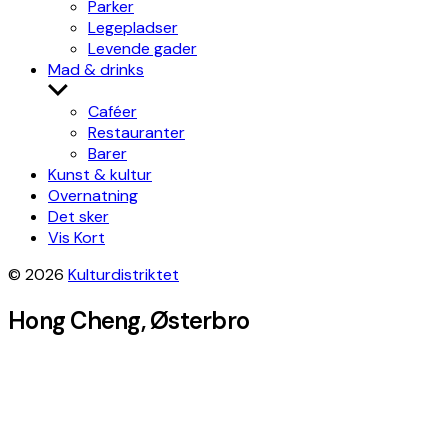
Parker
Legepladser
Levende gader
Mad & drinks
Show
sub
Caféer
menu
Restauranter
Barer
Kunst & kultur
Overnatning
Det sker
Vis Kort
© 2026
Kulturdistriktet
Hong Cheng, Østerbro
+
−