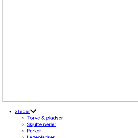
Kulturdistriktet
Østerbro X Nordhavn
Steder
Torve & pladser
Skjulte perler
Parker
Legepladser