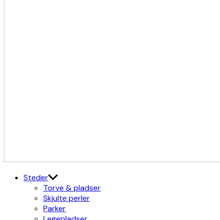
Kulturdistriktet
Østerbro X Nordhavn
Steder
Torve & pladser
Skjulte perler
Parker
Legepladser