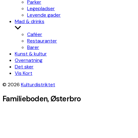
Parker
Legepladser
Levende gader
Mad & drinks
Show
sub
Caféer
menu
Restauranter
Barer
Kunst & kultur
Overnatning
Det sker
Vis Kort
© 2026
Kulturdistriktet
Familieboden, Østerbro
+
−