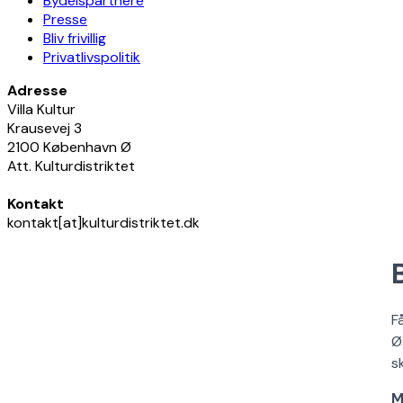
Bydelspartnere
Presse
Bliv frivillig
Privatlivspolitik
Adresse
Villa Kultur
Krausevej 3
2100 København Ø
Att. Kulturdistriktet
Kontakt
kontakt[at]kulturdistriktet.dk
F
Ø
s
M