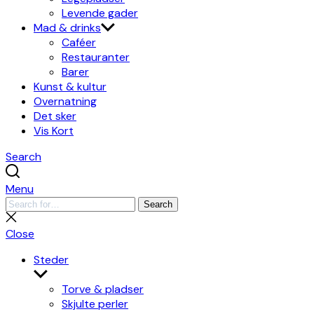
Levende gader
Mad & drinks
Caféer
Restauranter
Barer
Kunst & kultur
Overnatning
Det sker
Vis Kort
Search
Menu
Search
Search
for:
Close
search
Close
Steder
Show
sub
Torve & pladser
menu
Skjulte perler