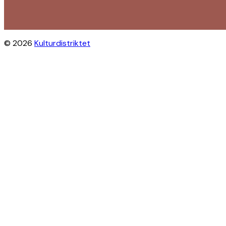
© 2026
Kulturdistriktet
Close this module
Byliv i indbakken?
Få inspiration til gratis oplevelser
under åben himmel på Østerbro og