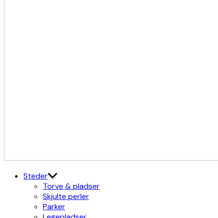
Kulturdistriktet
Østerbro X Nordhavn
Steder
Torve & pladser
Skjulte perler
Parker
Legepladser