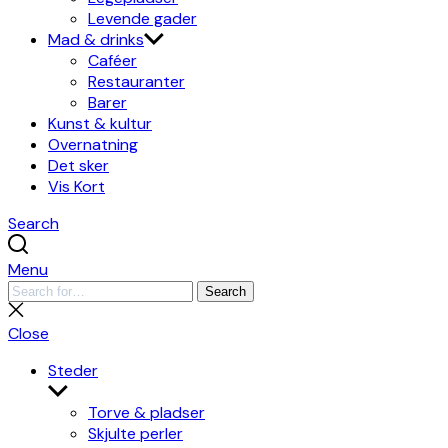
Levende gader
Mad & drinks
Caféer
Restauranter
Barer
Kunst & kultur
Overnatning
Det sker
Vis Kort
Search
Menu
Search
Search
for:
Close
search
Close
Steder
Show
sub
Torve & pladser
menu
Skjulte perler