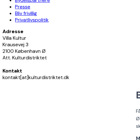
Bydelspartnere
Presse
Bliv frivillig
Privatlivspolitik
Adresse
Villa Kultur
Krausevej 3
2100 København Ø
Att. Kulturdistriktet
Kontakt
kontakt[at]kulturdistriktet.dk
F
Ø
s
M