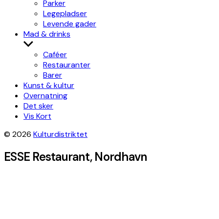
Parker
Legepladser
Levende gader
Mad & drinks
Show
sub
Caféer
menu
Restauranter
Barer
Kunst & kultur
Overnatning
Det sker
Vis Kort
© 2026
Kulturdistriktet
ESSE Restaurant, Nordhavn
+
−