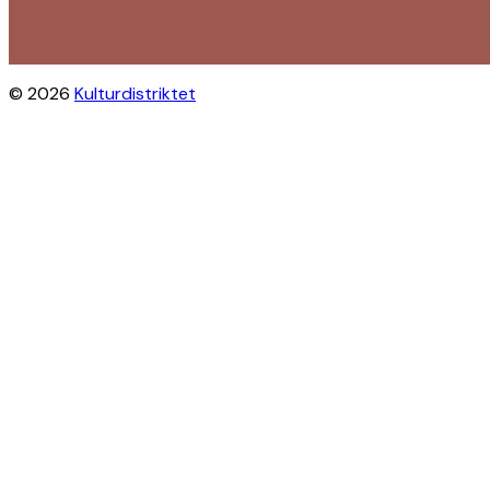
© 2026
Kulturdistriktet
Close this module
Byliv i indbakken?
Få inspiration til gratis oplevelser
under åben himmel på Østerbro og